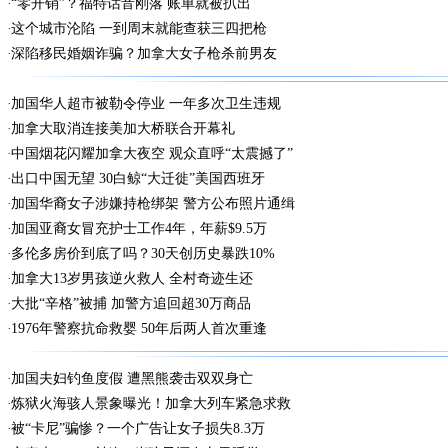
“零开销”？福特话音刚落 账单就被扒出
这个城市沦陷 一到周末就能查获三四把枪
深陷移民婚姻诈骗？加拿大女子枪杀前男友
加国华人超市被勒令停业 一年多次卫生违规
加拿大取消连接美加大桥联合开幕礼
中国烟花闪耀加拿大夜空 观众直呼“太震撼了”
出口中国无望 30白鲸“大迁徙”美国西班牙
加国华裔女子涉嫌持枪绑架 警方公布照片通缉
加国亚裔女冒充护士工作4年，年薪$9.5万
多伦多房价到底了吗？30天创历史暴跌10%
加拿大13岁男孩逆火救人 全村奇迹生还
大批“辛格”被捕 加警方追回超30万商品
1976年警察抗命救婴 50年后两人首次重逢
加国夫妇钓鱼度假 遭黑熊袭击双双身亡
炼狱火海骇人景象曝光！加拿大列车紧急求救
被“卡尼”骗惨？一个广告让女子损失8.3万