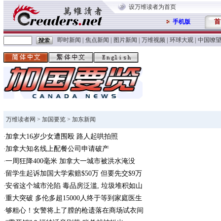
设万维读者为首页
首
手机版
即时新闻
|
焦点新闻
|
图片新闻
|
万维视频
|
环球大观
|
中国嘹
万维读者网
>
加国要览
> 加东新闻
加拿大16岁少女遭围殴 路人起哄拍照
加拿大知名线上配餐公司申请破产
一周狂降400毫米 加拿大一城市被洪水淹没
留学生起诉加国大学索赔$50万 但要先交$9万
安省这个城市沦陷 毒品房泛滥, 垃圾堆积如山
重大突破 多伦多超15000人终于等到家庭医生
够粗心！女警将上了膛的枪遗落在商场试衣间