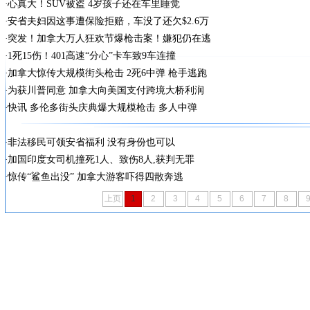
心真大！SUV被盗 4岁孩子还在车里睡觉
安省夫妇因这事遭保险拒赔，车没了还欠$2.6万
突发！加拿大万人狂欢节爆枪击案！嫌犯仍在逃
1死15伤！401高速“分心”卡车致9车连撞
加拿大惊传大规模街头枪击 2死6中弹 枪手逃跑
为获川普同意 加拿大向美国支付跨境大桥利润
快讯 多伦多街头庆典爆大规模枪击 多人中弹
非法移民可领安省福利 没有身份也可以
加国印度女司机撞死1人、致伤8人,获判无罪
惊传“鲨鱼出没” 加拿大游客吓得四散奔逃
上页
1
2
3
4
5
6
7
8