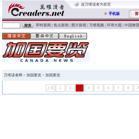
设万维读者为首页
首
手机版
即时新闻
|
焦点新闻
|
图片新闻
|
万维视频
|
环球大观
|
中国嘹
万维读者网
>
加国要览
> 加国要览
上页
1
2
3
4
5
6
7
8