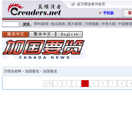
设万维读者为首页
首
手机版
即时新闻
|
焦点新闻
|
图片新闻
|
万维视频
|
环球大观
|
中国嘹
万维读者网
>
加国要览
> 加国要览
上页
1
2
3
4
5
6
7
8