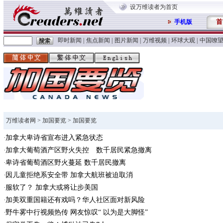
设万维读者为首页
首
手机版
即时新闻
|
焦点新闻
|
图片新闻
|
万维视频
|
环球大观
|
中国嘹
万维读者网
>
加国要览
> 加国要览
加拿大卑诗省宣布进入紧急状态
加拿大葡萄酒产区野火失控 数千居民紧急撤离
卑诗省葡萄酒区野火蔓延 数千居民撤离
因儿童拒绝系安全带 加拿大航班被迫取消
服软了？ 加拿大或将让步美国
加美双重国籍还有戏吗？华人社区面对新风险
野牛雾中行视频热传 网友惊叹“ 以为是大脚怪”