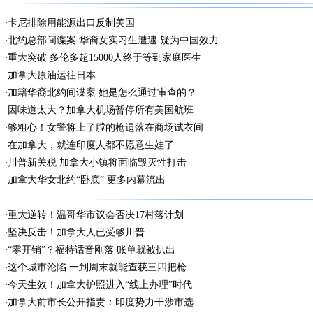
卡尼排除用能源出口反制美国
北约总部间谍案 华裔女实习生遭逮 疑为中国效力
重大突破 多伦多超15000人终于等到家庭医生
加拿大原油运往日本
加籍华裔北约间谍案 她是怎么通过审查的？
因味道太大？加拿大机场暂停所有美国航班
够粗心！女警将上了膛的枪遗落在商场试衣间
在加拿大，就连印度人都不愿意生娃了
川普新关税 加拿大小镇将面临毁灭性打击
加拿大华女北约“卧底” 更多内幕流出
重大逆转！温哥华市议会否决17村落计划
坚决反击！加拿大人已受够川普
“零开销”？福特话音刚落 账单就被扒出
这个城市沦陷 一到周末就能查获三四把枪
今天生效！加拿大护照进入“线上办理”时代
加拿大前市长公开指责：印度势力干涉市选