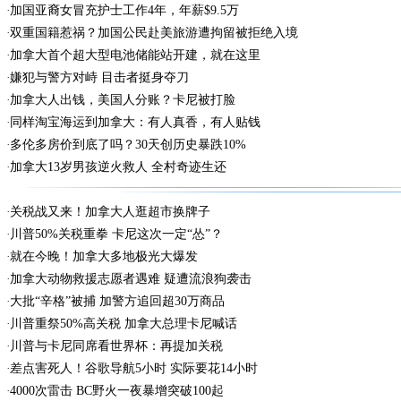
加国亚裔女冒充护士工作4年，年薪$9.5万
双重国籍惹祸？加国公民赴美旅游遭拘留被拒绝入境
加拿大首个超大型电池储能站开建，就在这里
嫌犯与警方对峙 目击者挺身夺刀
加拿大人出钱，美国人分账？卡尼被打脸
同样淘宝海运到加拿大：有人真香，有人贴钱
多伦多房价到底了吗？30天创历史暴跌10%
加拿大13岁男孩逆火救人 全村奇迹生还
关税战又来！加拿大人逛超市换牌子
川普50%关税重拳 卡尼这次一定“怂”？
就在今晚！加拿大多地极光大爆发
加拿大动物救援志愿者遇难 疑遭流浪狗袭击
大批“辛格”被捕 加警方追回超30万商品
川普重祭50%高关税 加拿大总理卡尼喊话
川普与卡尼同席看世界杯：再提加关税
差点害死人！谷歌导航5小时 实际要花14小时
4000次雷击 BC野火一夜暴增突破100起