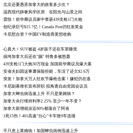
北京还要愚弄加拿大的政客多少次？
温西现代静奢风学区房 在阳光与山景之间
震惊！前华裔议员家中查获439支枪1门火炮
创纪录巨亏$15.7亿！Canada Post仍狂发奖金
卡尼想合资？中国EV制造商更想收购
心真大！SUV被盗 4岁孩子还在车里睡觉
搞垮加拿大后还在“蹦” 特鲁多被怒轰
439支枪1门大炮30万现金 加国前华裔议员爆大案
安省夫妇因这事遭保险拒赔，车没了还欠$2.6万
突发！加拿大万人狂欢节爆枪击案！嫌犯仍在逃
卡尼副幕僚长宣布辞职 拟角逐自由党国会议员
加拿大蜱虫病迅速上升 不只是莱姆病？
加拿大央行维持利率2.25% 至少一年不变？
加拿大新增就业近80%都落在了阿省
1死15伤！401高速“分心”卡车致9车连撞
不只患上莱姆病！加国蜱虫病例迅速上升