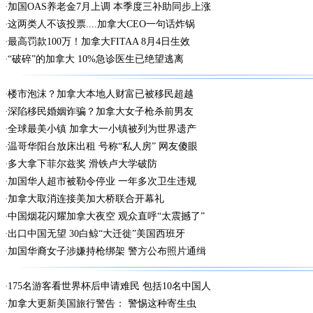
加国OAS养老金7月上调 本季度三补助同步上涨
这两类人不该投票....加拿大CEO一句话炸锅
最高罚款100万！加拿大FITAA 8月4日生效
“破碎”的加拿大 10%急诊医生已绝望逃离
楼市泡沫？加拿大本地人财富已被移民超越
深陷移民婚姻诈骗？加拿大女子枪杀前男友
全球最美小镇 加拿大一小镇被列为世界遗产
温哥华阳台放床出租 号称“私人房” 网友傻眼
多大拿下菲尔兹奖 滑铁卢大学破防
加国华人超市被勒令停业 一年多次卫生违规
加拿大取消连接美加大桥联合开幕礼
中国烟花闪耀加拿大夜空 观众直呼“太震撼了”
出口中国无望 30白鲸“大迁徙”美国西班牙
加国华裔女子涉嫌持枪绑架 警方公布照片通缉
175名游客看世界杯后申请难民 包括10名中国人
加拿大更新美国旅行警告： 警惕这种寄生虫