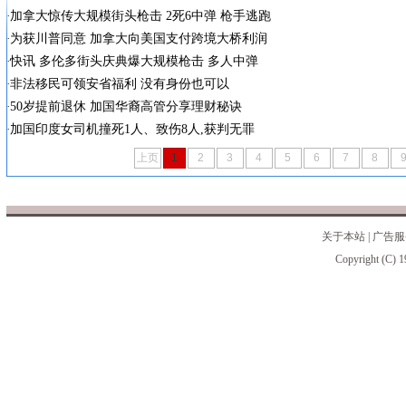
加拿大惊传大规模街头枪击 2死6中弹 枪手逃跑
为获川普同意 加拿大向美国支付跨境大桥利润
快讯 多伦多街头庆典爆大规模枪击 多人中弹
非法移民可领安省福利 没有身份也可以
50岁提前退休 加国华裔高管分享理财秘诀
加国印度女司机撞死1人、致伤8人,获判无罪
上页
1
2
3
4
5
6
7
8
关于本站
|
广告服
Copyright (C) 1