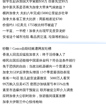
留学生起诉加国大学索赔$50万 但要先交$9万
加中新关系是否将为加拿大带来气候效益？
横跨加拿大 夫妇八年完成15000公里徒步壮举
加拿大各省工资大比拼：周薪相差近$700
价值约1.1亿美元 1755枚比特币被盗了
一半蓝、一半橙！加拿大出现罕见变异龙虾
安省这个城市沦陷 毒品房泛滥, 垃圾堆积如山
吵翻！Costco自助结账遭网友吐槽
香港人回流后猛批加拿大：终于活得像人了
移民出国后还能领中国退休金吗？符合这条件就行
免于恐惧的自由：当政治机器碾向一个普通父亲
加拿大GDP反弹势头增强 13个季度最强劲表现
爸爸一句话 胎儿超音波露微笑 5000万人看哭
99万购入仅卖45万 密西沙加镇屋亏本55%出售
素里市选爆外国干预疑云 联邦被促立即介入调查
应聘加拿大公职时欺诈，张碧薇间谍案发酵
加拿大伊斯兰中心惊传枪响