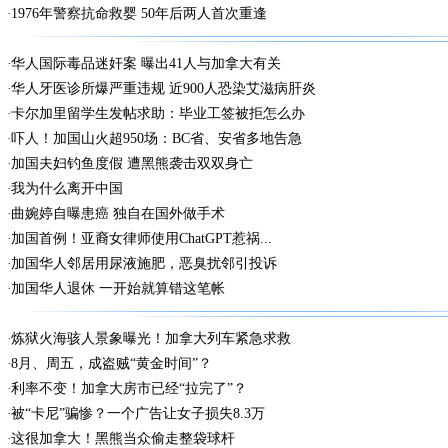
1976年警察抗命救婴 50年后两人首次重逢
华人国际毒品迷奸案 曝出41人与加拿大有关
华人牙医诊所爆严重违规 近900人恐染艾滋病肝炎
卡尔加里留学生发帖求助：毕业工签被拒怎么办
吓人！加国山火超950场：BC省、安省多地告急
加国夫妇钓鱼度假 遭黑熊袭击双双身亡
我为什么离开中国
曲婉婷自曝患癌 独自在国外做手术
加国首例！亚裔女律师使用ChatGPT惹祸...
加国华人邻居用尿液施肥，恶臭扰邻引投诉
加国华人退休 一开始就算错这笔帐
炼狱火海骇人景象曝光！加拿大列车紧急求救
8月、周五，成盗贼“黄金时间”？
利率不变！加拿大房市已经“拉完了”？
被“卡尼”骗惨？一个广告让女子损失8.3万
这很加拿大！黑熊当众偷走整袋球杆