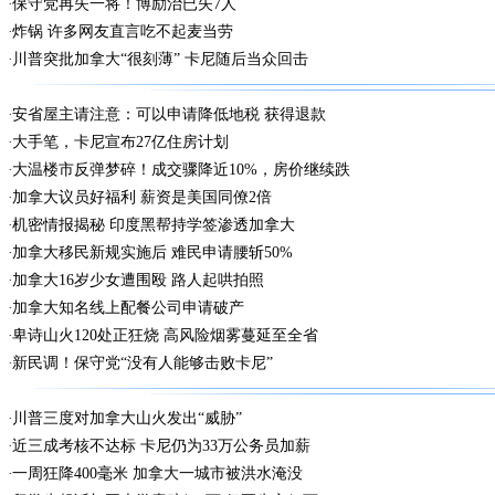
保守党再失一将！博励治已失7人
炸锅 许多网友直言吃不起麦当劳
川普突批加拿大“很刻薄” 卡尼随后当众回击
安省屋主请注意：可以申请降低地税 获得退款
大手笔，卡尼宣布27亿住房计划
大温楼市反弹梦碎！成交骤降近10%，房价继续跌
加拿大议员好福利 薪资是美国同僚2倍
机密情报揭秘 印度黑帮持学签渗透加拿大
加拿大移民新规实施后 难民申请腰斩50%
加拿大16岁少女遭围殴 路人起哄拍照
加拿大知名线上配餐公司申请破产
卑诗山火120处正狂烧 高风险烟雾蔓延至全省
新民调！保守党“没有人能够击败卡尼”
川普三度对加拿大山火发出“威胁”
近三成考核不达标 卡尼仍为33万公务员加薪
一周狂降400毫米 加拿大一城市被洪水淹没