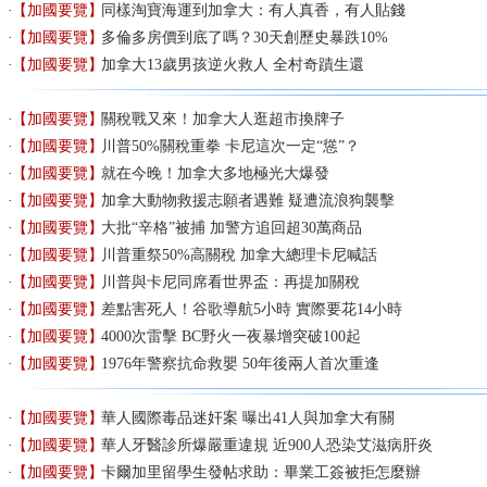
【加國要覽】
同樣淘寶海運到加拿大：有人真香，有人貼錢
【加國要覽】
多倫多房價到底了嗎？30天創歷史暴跌10%
【加國要覽】
加拿大13歲男孩逆火救人 全村奇蹟生還
【加國要覽】
關稅戰又來！加拿大人逛超市換牌子
【加國要覽】
川普50%關稅重拳 卡尼這次一定“慫”？
【加國要覽】
就在今晚！加拿大多地極光大爆發
【加國要覽】
加拿大動物救援志願者遇難 疑遭流浪狗襲擊
【加國要覽】
大批“辛格”被捕 加警方追回超30萬商品
【加國要覽】
川普重祭50%高關稅 加拿大總理卡尼喊話
【加國要覽】
川普與卡尼同席看世界盃：再提加關稅
【加國要覽】
差點害死人！谷歌導航5小時 實際要花14小時
【加國要覽】
4000次雷擊 BC野火一夜暴增突破100起
【加國要覽】
1976年警察抗命救嬰 50年後兩人首次重逢
【加國要覽】
華人國際毒品迷奸案 曝出41人與加拿大有關
【加國要覽】
華人牙醫診所爆嚴重違規 近900人恐染艾滋病肝炎
【加國要覽】
卡爾加里留學生發帖求助：畢業工簽被拒怎麼辦