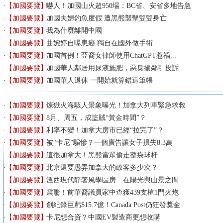
【加國要覽】
嚇人！加國山火超950場：BC省、安省多地告急
【加國要覽】
加國夫婦釣魚度假 遭黑熊襲擊雙雙身亡
【加國要覽】
我為什麼離開中國
【加國要覽】
曲婉婷自曝患癌 獨自在國外做手術
【加國要覽】
加國首例！亞裔女律師使用ChatGPT惹禍...
【加國要覽】
加國華人鄰居用尿液施肥，惡臭擾鄰引投訴
【加國要覽】
加國華人退休 一開始就算錯這筆帳
【加國要覽】
煉獄火海駭人景象曝光！加拿大列車緊急求救
【加國要覽】
8月、周五，成盜賊“黃金時間”？
【加國要覽】
利率不變！加拿大房市已經“拉完了”？
【加國要覽】
被“卡尼”騙慘？一個廣告讓女子損失8.3萬
【加國要覽】
這很加拿大！黑熊當眾偷走整袋球杆
【加國要覽】
北京還要愚弄加拿大的政客多少次？
【加國要覽】
溫西現代靜奢風學區房 在陽光與山景之間
【加國要覽】
震驚！前華裔議員家中查獲439支槍1門火炮
【加國要覽】
創紀錄巨虧$15.7億！Canada Post仍狂發獎金
【加國要覽】
卡尼想合資？中國EV製造商更想收購