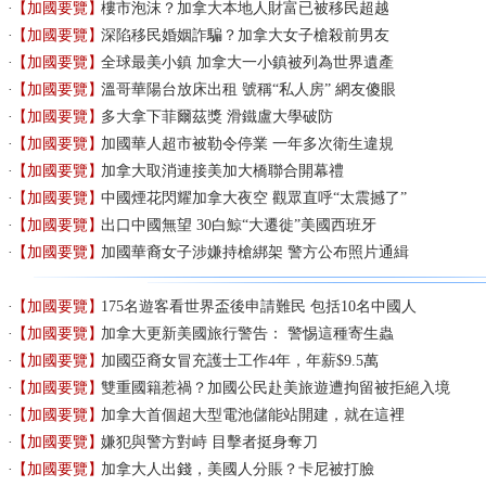
【加國要覽】
樓市泡沫？加拿大本地人財富已被移民超越
【加國要覽】
深陷移民婚姻詐騙？加拿大女子槍殺前男友
【加國要覽】
全球最美小鎮 加拿大一小鎮被列為世界遺產
【加國要覽】
溫哥華陽台放床出租 號稱“私人房” 網友傻眼
【加國要覽】
多大拿下菲爾茲獎 滑鐵盧大學破防
【加國要覽】
加國華人超市被勒令停業 一年多次衛生違規
【加國要覽】
加拿大取消連接美加大橋聯合開幕禮
【加國要覽】
中國煙花閃耀加拿大夜空 觀眾直呼“太震撼了”
【加國要覽】
出口中國無望 30白鯨“大遷徙”美國西班牙
【加國要覽】
加國華裔女子涉嫌持槍綁架 警方公布照片通緝
【加國要覽】
175名遊客看世界盃後申請難民 包括10名中國人
【加國要覽】
加拿大更新美國旅行警告： 警惕這種寄生蟲
【加國要覽】
加國亞裔女冒充護士工作4年，年薪$9.5萬
【加國要覽】
雙重國籍惹禍？加國公民赴美旅遊遭拘留被拒絕入境
【加國要覽】
加拿大首個超大型電池儲能站開建，就在這裡
【加國要覽】
嫌犯與警方對峙 目擊者挺身奪刀
【加國要覽】
加拿大人出錢，美國人分賬？卡尼被打臉