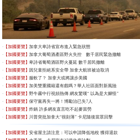
【加國要覽】
加拿大卑詩省宣布進入緊急狀態
【加國要覽】
加拿大葡萄酒產區野火失控 數千居民緊急撤離
【加國要覽】
卑詩省葡萄酒區野火蔓延 數千居民撤離
【加國要覽】
因兒童拒絕系安全帶 加拿大航班被迫取消
【加國要覽】
服軟了？ 加拿大或將讓步美國
【加國要覽】
加美雙重國籍還有戲嗎？華人社區面對新風險
【加國要覽】
野牛霧中行視頻熱傳 網友驚嘆“ 以為是大腳怪”
【加國要覽】
保守黨再失一將！博勵治已失7人
【加國要覽】
炸鍋 許多網友直言吃不起麥當勞
【加國要覽】
川普突批加拿大“很刻薄” 卡尼隨後當眾回擊
【加國要覽】
安省屋主請注意：可以申請降低地稅 獲得退款