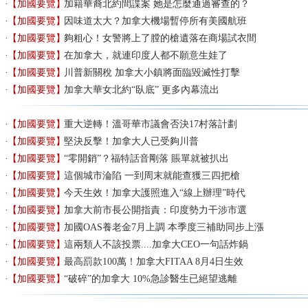
【加國要覽】
加籍華裔北約間諜案 她是怎麼通過審查的？
【加國要覽】
因味道太大？加拿大機場暫停所有美國航班
【加國要覽】
夠粗心！女警將上了膛的槍遺落在商場試衣間
【加國要覽】
在加拿大，就連印度人都不願意生娃了
【加國要覽】
川普新關稅 加拿大小鎮將面臨毀滅性打擊
【加國要覽】
加拿大華女北約“臥底” 更多內幕流出
【加國要覽】
重大逆轉！溫哥華市議會否決17村落計劃
【加國要覽】
堅決反擊！加拿大人已受夠川普
【加國要覽】
“零開銷”？福特話音剛落 賬單就被扒出
【加國要覽】
這個城市淪陷 一到周末就能查獲三四把槍
【加國要覽】
今天生效！加拿大護照進入“線上辦理”時代
【加國要覽】
加拿大前市長公開指責：印度勢力干涉市選
【加國要覽】
加國OAS養老金7月上調 本季度三補助同步上漲
【加國要覽】
這兩類人不該投票....加拿大CEO一句話炸鍋
【加國要覽】
最高罰款100萬！加拿大FITAA 8月4日生效
【加國要覽】
“破碎”的加拿大 10%急診醫生已絕望逃離