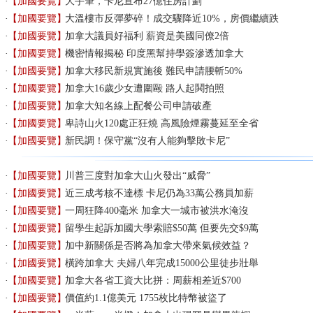
【加國要覽】
大手筆，卡尼宣布27億住房計劃
【加國要覽】
大溫樓市反彈夢碎！成交驟降近10%，房價繼續跌
【加國要覽】
加拿大議員好福利 薪資是美國同僚2倍
【加國要覽】
機密情報揭秘 印度黑幫持學簽滲透加拿大
【加國要覽】
加拿大移民新規實施後 難民申請腰斬50%
【加國要覽】
加拿大16歲少女遭圍毆 路人起鬨拍照
【加國要覽】
加拿大知名線上配餐公司申請破產
【加國要覽】
卑詩山火120處正狂燒 高風險煙霧蔓延至全省
【加國要覽】
新民調！保守黨“沒有人能夠擊敗卡尼”
【加國要覽】
川普三度對加拿大山火發出“威脅”
【加國要覽】
近三成考核不達標 卡尼仍為33萬公務員加薪
【加國要覽】
一周狂降400毫米 加拿大一城市被洪水淹沒
【加國要覽】
留學生起訴加國大學索賠$50萬 但要先交$9萬
【加國要覽】
加中新關係是否將為加拿大帶來氣候效益？
【加國要覽】
橫跨加拿大 夫婦八年完成15000公里徒步壯舉
【加國要覽】
加拿大各省工資大比拼：周薪相差近$700
【加國要覽】
價值約1.1億美元 1755枚比特幣被盜了