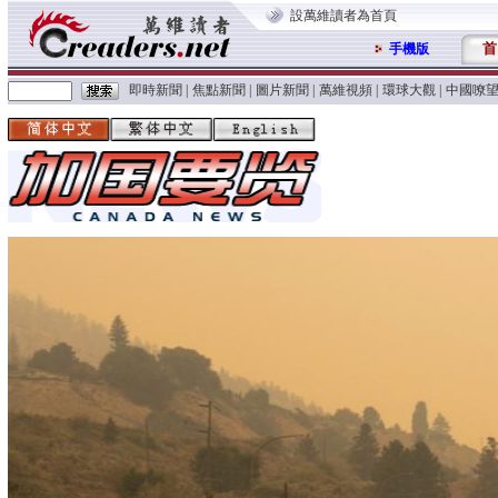
設萬維讀者為首頁
首
手機版
即時新聞
|
焦點新聞
|
圖片新聞
|
萬維視頻
|
環球大觀
|
中國嘹