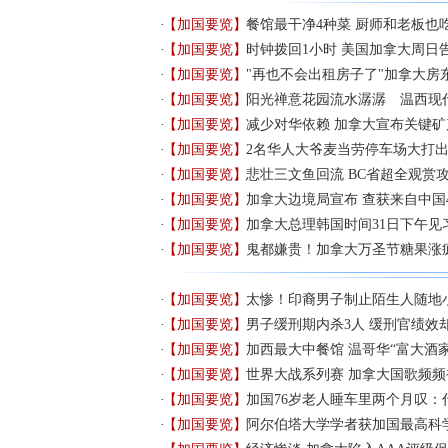
【加国要览】
餐馆最干净4种菜 厨师和老板也
【加国要览】
时钟拨回1小时 美国加拿大周日
【加国要览】
"再也不会出租房子了"加拿大房
【加国要览】
阳光禅意花园流水潺潺 温西现
【加国要览】
减少对华依赖 加拿大宣布关键矿
【加国要览】
2名华人大爷麦当劳停车场大打出
【加国要览】
​悲壮三文鱼回流 BC省超全观赏
【加国要览】
加拿大边境局宣布 查获来自中国4
【加国要览】
加拿大总理韩国时间31日下午见
【加国要览】
鬼都嫌贵！加拿大万圣节糖果涨
【加国要览】
太惨！印裔男子制止陌生人随地
【加国要览】
男子缓刑期内杀3人 缓刑官绩效却
【加国要览】
加西最大中餐馆 温哥华“富大酒家
【加国要览】
世界大战系列赛 加拿大国歌频
【加国要览】
加国76岁老人睡车里两个月叹：
【加国要览】
阿尔伯塔大学学者获加国最高科学