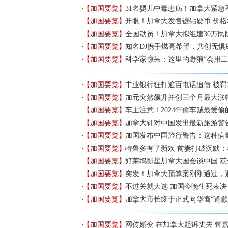
【加国要览】
31名婴儿中毒患病！加拿大紧急召
【加国要览】
开眼！加拿大发售镶钻硬币 价
【加国要览】
全国动员！加拿大拟组建30万民
【加国要览】
知名DJ携手燃亮希望，共创无惧
【加国要览】
科学家惊呆：这里的野狼“会用工
【加国要览】
丰业银行狂打逾百电话追债 被罚3
【加国要览】
加元突然飙升并创三个月最大涨
【加国要览】
车主注意！2024年偷车贼最爱
【加国要览】
加拿大针对中国发出最新旅游警
【加国要览】
加国发布中国旅行警告：这种病
【加国要览】
特鲁多有了新欢 前妻打破沉默
【加国要览】
好莱坞影星加拿大国会谈中国 
【加国要览】
突发！加拿大预算案刚刚通过，
【加国要览】
不过关就大选 加国今晚生死表决
【加国要览】
加拿大市长终于正式向华裔“道歉
【加国要览】
网传婚变 在加拿大起诉丈夫 钟