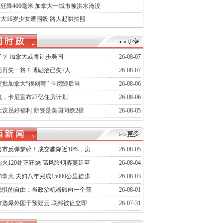
狂降400毫米 加拿大一城市被洪水淹没
大16岁少女遭围殴 路人起哄拍照
了？ 加拿大或将让步美国
26-08-07
党再失一将！博励治已失7人
26-08-07
批加拿大“很刻薄” 卡尼随后当
26-08-06
笔，卡尼宣布27亿住房计划
26-08-06
大议员好福利 薪资是美国同僚2倍
26-08-05
楼市反弹梦碎！成交骤降近10%，房
26-08-05
火120处正狂烧 高风险烟雾蔓延至
26-08-04
拿大 夫妇八年完成15000公里徒步
26-08-03
恐惧的自由：当政治机器碾向一个普
26-08-01
市选爆外国干预疑云 联邦被促立即
26-07-31