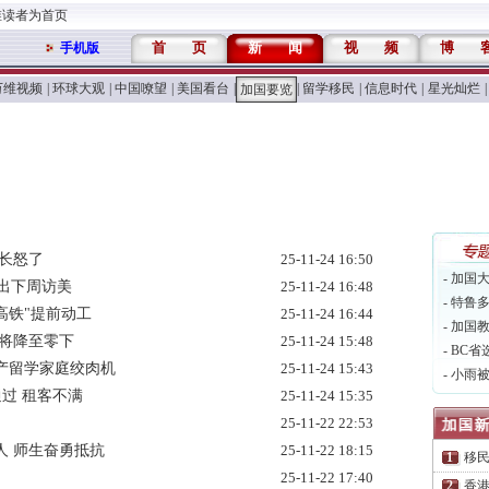
维读者为首页
首
页
新
闻
视
频
博
手机版
万维视频
|
环球大观
|
中国嘹望
|
美国看台
|
|
留学移民
|
信息时代
|
星光灿烂
|
加国要览
长怒了
25-11-24 16:50
- 加国
传出下周访美
25-11-24 16:48
- 特鲁
h高铁"提前动工
25-11-24 16:44
- 加国
温将降至零下
25-11-24 15:48
- BC省
产留学家庭绞肉机
25-11-24 15:43
- 小雨
通过 租客不满
25-11-24 15:35
25-11-22 22:53
人 师生奋勇抵抗
25-11-22 18:15
移
25-11-22 17:40
香