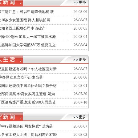
屋主请注意：可以申请降低地税 获
26-08-06
16岁少女遭围殴 路人起哄拍照
26-08-05
大知名线上配餐公司申请破产
26-08-05
降400毫米 加拿大一城市被洪水淹
26-08-04
起诉加国大学索赔$50万 但要先交
26-08-04
双重国籍还有戏吗？华人社区面对新
26-08-07
 许多网友直言吃不起麦当劳
26-08-06
出国后还能领中国退休金吗？符合这
26-08-01
总部间谍案 华裔女实习生遭逮 疑为
26-07-30
医诊所爆严重违规 近900人恐染艾
26-07-18
中行视频热传 网友惊叹“ 以为是
26-08-07
各省工资大比拼：周薪相差近$700
26-08-03