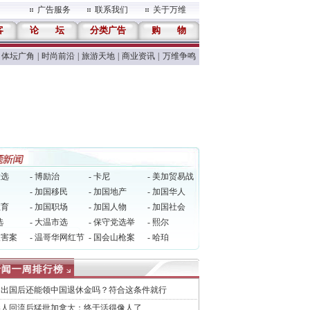
广告服务
联系我们
关于万维
客
论
坛
分类广告
购
物
体坛广角
|
时尚前沿
|
旅游天地
|
商业资讯
|
万维争鸣
大选
- 博励治
- 卡尼
- 美加贸易战
多
- 加国移民
- 加国地产
- 加国华人
教育
- 加国职场
- 加国人物
- 加国社会
选
- 大温市选
- 保守党选举
- 熙尔
被害案
- 温哥华网红节
- 国会山枪案
- 哈珀
民出国后还能领中国退休金吗？符合这条件就行
港人回流后猛批加拿大：终于活得像人了