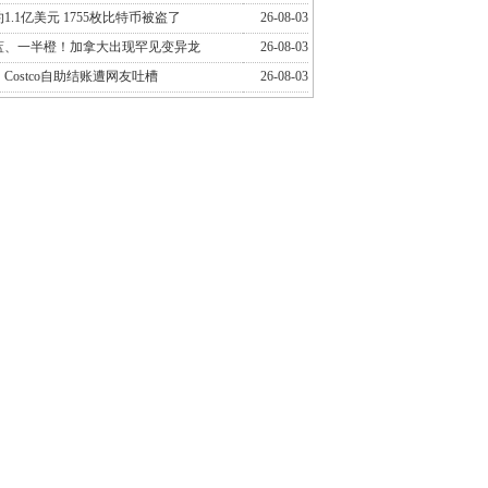
1.1亿美元 1755枚比特币被盗了
26-08-03
蓝、一半橙！加拿大出现罕见变异龙
26-08-03
Costco自助结账遭网友吐槽
26-08-03