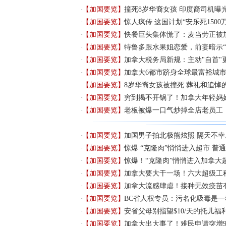
【加国要览】
撞死8岁华裔女孩 印度裔司机曝
【加国要览】
惊人疯传 这国计划“安乐死1500
【加国要览】
快餐巨头集体慌了：麦当劳正被
【加国要览】
特鲁多跟水果姐恋爱，前妻暗示“
【加国要览】
加拿大税务局新规：主动"自首"
【加国要览】
加拿大6都市跻身全球最富裕城市
【加国要览】
8岁华裔女孩被撞死 葬礼和追悼
【加国要览】
穷到揭不开锅了！加拿大年轻妈
【加国要览】
老板被爆一口气炒掉全店老员工
【加国要览】
加国男子拍北极熊炫照 隔天不幸
【加国要览】
惊爆 “克隆肉”悄悄进入超市 普
【加国要览】
惊爆！“克隆肉”悄悄进入加拿大
【加国要览】
加拿大要大干一场！六大超级工
【加国要览】
加拿大流感肆虐！接种无效疫苗
【加国要览】
BC省人权专员：污名化吸毒是
【加国要览】
安省父母别指望$10/天的托儿福
【加国要览】
加拿大出大事了！难民申请突增9