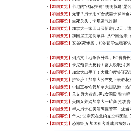
【加国要览】
卡尼的“代际投资” 明明就是“愚
【加国要览】
无罪？男子用AI合成妻子裸照全
【加国要览】
生死关头，卡尼运气炸裂
【加国要览】
加拿大一家四口买新房仅2天，遭
【加国要览】
加国屋主定制家具: 从中国运来,
【加国要览】
安省6死惨案，19岁留学生租客
【加国要览】
列治文土地争议升温，BC省省长
【加国要览】
卡尼预算大反转！富人税取消 鸡
【加国要览】
加拿大出手了！大批印度签证恐遭
【加国要览】
拼经济！加拿大公布史上最敢花
【加国要览】
中国宣布恢复加拿大团队游：热
【加国要览】
见义勇为者遭3男2女围殴 警方
【加国要览】
美国又并购加拿大一矿商 抢攻贵
【加国要览】
华人男子在美酒驾撞警车，还当场
【加国要览】
华人: 父亲死在北约克全科医院 
【加国要览】
恐怖经历 加国租客造成房东数万