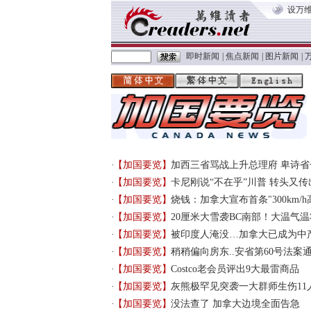
设万
即时新闻
|
焦点新闻
|
图片新闻
|
【加国要览】
加西三省骂战上升总理府 卑诗省
【加国要览】
卡尼刚说“不在乎”川普 转头又
【加国要览】
烧钱：加拿大宣布首条"300km/
【加国要览】
20厘米大雪袭BC南部！大温气
【加国要览】
被印度人淹没…加拿大已成为中
【加国要览】
稍稍偏向房东..安省第60号法案
【加国要览】
Costco老会员评出9大最雷商品
【加国要览】
灰熊极罕见突袭一大群师生伤11
【加国要览】
没法查了 加拿大边境全面告急