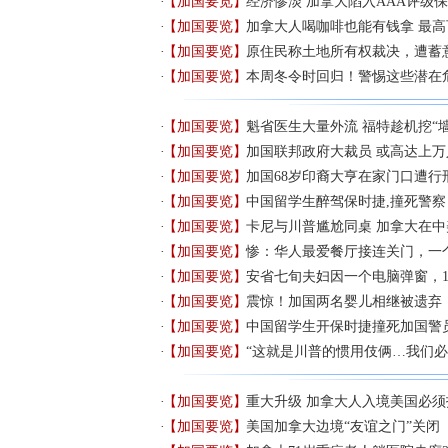
【加国要览】
经济惨淡 加拿大陷入AAA评级保
【加国要览】
加拿大人喝咖啡也能有钱拿 最高可
【加国要览】
原住民称土地所有权裁决，遭蓄
【加国要览】
本周冬令时回归！警惕这些潜在
【加国要览】
魁省医生大量外流 福特趁机挖“墙
【加国要览】
加国联邦政府大裁员 或高达上万
【加国要览】
加国68岁印裔大亨在家门口遭行
【加国要览】
中国留学生醉驾保时捷,撞死警察
【加国要览】
卡尼与川普尴尬同桌 加拿大在
【加国要览】
惨：华人最爱餐厅接连关门，一个
【加国要览】
安省七旬夫妇因一个电脑弹窗，1
【加国要览】
震惊！加国两名婴儿相继被遗弃
【加国要览】
中国留学生开保时捷撞死加国警
【加国要览】
“这就是川普的惯用伎俩…我们必
【加国要览】
重大升级 加拿大人入境美国必须
【加国要览】
美国加拿大边境“友谊之门”关闭