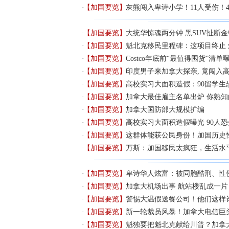
【加国要览】
灰熊闯入卑诗小学！11人受伤！
【加国要览】
大统华惊魂两分钟 黑SUV扯断
【加国要览】
魁北克移民里程碑：这项目终止
【加国要览】
Costco年底前“最值得囤货”清单
【加国要览】
印度男子来加拿大探亲, 竟闯入
【加国要览】
高校实习大面积造假：90留学生
【加国要览】
加拿大最佳雇主名单出炉 你熟
【加国要览】
加拿大国防部大规模扩编
【加国要览】
高校实习大面积造假曝光 90人
【加国要览】
这群体能获公民身份！加国历史
【加国要览】
万斯：加国移民太疯狂，生活水
【加国要览】
卑诗华人炫富：被同胞酷刑、性侵
【加国要览】
加拿大机场出事 航站楼乱成一片
【加国要览】
警惕大温假送餐公司！他们这样
【加国要览】
新一轮裁员风暴！加拿大电信巨头
【加国要览】
魁独要把魁北克献给川普？加拿