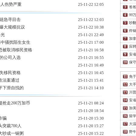
4人伤势严重
25-11-22 12:05
爸爸
99
金链急寻目击
25-11-22 12:03
吵翻
 爆大规模抗议
25-11-22 10:38
炸锅
曝光
25-11-21 22:49
加拿
高中骚扰陌生女生
25-11-21 17:00
应
恐被取消移民资格
25-11-21 16:58
安省
知的公司入选
25-11-21 16:55
保守
25-11-21 16:49
恐失移民资格
25-11-21 16:45
免
性法案通过
25-11-21 15:41
大手
平下滑自找的
25-11-21 14:10
川普
安省
抢走200万加币
25-11-21 08:24
加
25-11-20 18:54
留学
诈骗
25-11-20 15:30
大温
突裁700人
25-11-20 15:27
野牛
大吵成一锅粥
25-11-20 15:22