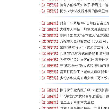
【加国要览】
特鲁多的移民烂摊子 看看这一
【加国要览】
忧伤 对大温失踪华裔的搜救已停
【加国要览】
财富一年暴增302亿 加国首富是
【加国要览】
大批华人中招：加拿大流感提前
【加国要览】
刚刚！加拿大"基本收入"正式通
【加国要览】
万锦重大毒品案告破！7人落网，
【加国要览】
加国"基本收入"正式通过二读! 
【加国要览】
兵马俑VR沉浸式体验展 即将登
【加国要览】
为何空姐关注乘客的鞋 哪些鞋
【加国要览】
开“逃税学校”教人逃税 赚140万
【加国要览】
需要打两份工？老年人疯狂就业
【加国要览】
多伦多华人房东遭欠租10万：致
【加国要览】
惊传保守党内乱升级 卡尼预算
【加国要览】
137克拉的大黄钻百年后重现，
【加国要览】
哈里王子向加拿大道歉
【加国要览】
恐怖！母亲被枪顶头，女儿打91