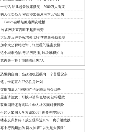
一句话 胎儿超音波露微笑 5000万人看哭
万购入仅卖45万 密西沙加镇屋亏本55%出售
！Costco自助结账遭网友吐槽
 许多网友直言吃不起麦当劳
大GDP反弹势头增强 13个季度最强劲表现
聘加拿大公职时欺诈，张碧薇间谍案发酵
这个城市沦陷 毒品房泛滥, 垃圾堆积如山
党再失一将！博励治已失7人
于恐惧的自由：当政治机器碾向一个普通父亲
笔，卡尼宣布27亿住房计划
突批加拿大“很刻薄” 卡尼随后当众回击
屋主请注意：可以申请降低地税 获得退款
美双重国籍还有戏吗？华人社区面对新风险
生起诉加国大学索赔$50万 但要先交$9万
楼市反弹梦碎！成交骤降近10%，房价继续跌
雾中行视频热传 网友惊叹“ 以为是大脚怪”