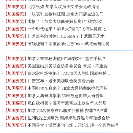
【加国要览】
北京气炸 加拿大议员庄文浩会见赖清德
【加国要览】
一块表引发抢购狂潮 加拿大门店被迫关门
【加国要览】
太惨了！加拿大华裔夫妇新房1年被烧3次
【加国要览】
一个时代结束！加拿大"雪鸟"飞行队将停飞
【加国要览】
川普准备随时终止CUSMA？卡尼回天乏术
【加国要览】
省钱秘籍？印度留学生把Costco试吃当自助餐
【加国要览】
加拿大警方秘密使用“间谍软件”监控手机？
【加国要览】
美国退出加美联合防务委员会 卡尼：不重要
【加国要览】
皮尔逊机场沦陷！17名加国人刚出国就被捕...
【加国要览】
川普宣布：退出美加联合防务委员会
【加国要览】
中国电动车真来了 加拿大经销商疯抢代理权
【加国要览】
加拿大离奇绑架案 绑匪故意抓错人当诱饵
【加国要览】
私自砍树篱？温哥华豪宅业主状告华人邻居
【加国要览】
加拿大3名警察在巴塞罗那被捕 控罪“很严重”
【加国要览】
生2胎后近况曝光 谢婷婷现身温哥华顶级会所
【加国要览】
不同寻常！温西豪宅市场，开始出现一个强烈信号