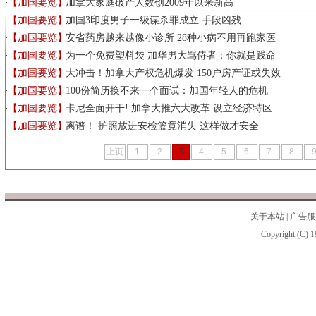
【加国要览】
加拿大家庭破产人数创2009年以来新高
【加国要览】
加国3印度男子一级谋杀罪成立 手段凶残
【加国要览】
安省药房越来越像小诊所 28种小病不用再跑家医
【加国要览】
为一个免费塑料袋 加华男大骂侍者：你就是贱命
【加国要览】
大冲击！加拿大产权危机爆发 150户房产证或失效
【加国要览】
100份简历换不来一个面试：加国年轻人的危机
【加国要览】
卡尼全面开干! 加拿大推六大改革 设立经济特区
【加国要览】
离谱！ 护照放进安检篮竟消失 这样做才安全
上页
1
2
3
4
5
6
7
8
关于本站
|
广告服
Copyright (C) 1