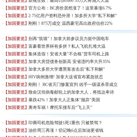
【加国要览】
新规生效：最高罚$1000 35万人将涌入大温
【加国要览】
官方公布：BC房价居然涨了！这里暴涨6.7%
【加国要览】
2.75亿用户资料恐外泄！加多所大学“私下和解”
【加国要览】
刚刚！875万成交 温西豪宅高出政府估价22%
【加国要览】
别再“筑墙”！加拿大前参议员力挺中国电车
【加国要览】
富豪看世界杯有多拼？私人飞机扎堆大温
【加国要览】
集体造假！安省大量"不合格"货车司机上路
【加国要览】
加拿大房贷债务创新高 安省违约率大升35%
【加国要览】
加拿大多所大学遭黑客攻击后“私下和解”
【加国要览】
HIV病例激增! 加拿大这省宣布紧急状态
【加国要览】
刚刚！ BC省灭门惨案宣判 凶手一级谋杀罪成立
【加国要览】
致命汉坦病毒邮轮上的加拿大人，将抵达卑诗
【加国要览】
暴跌42%！加拿大人正集体“抛弃”美国
【加国要览】
离奇车祸！摩托车撞车后“飞上天”
【加国要览】
印裔司机危险驾驶1死1重伤 只被禁驾？
【加国要览】
油价周三再涨！切记晚6点后加油更省钱