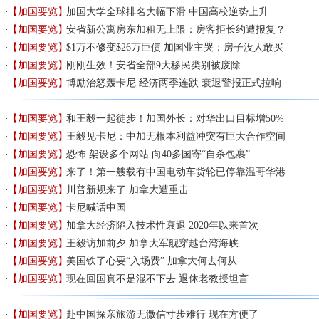
【加国要览】
加国大学全球排名大幅下滑 中国高校逆势上升
【加国要览】
安省新公寓房东加租无上限：房客拒长约遭报复？
【加国要览】
$1万不修变$26万巨债 加国业主哭：房子没人敢买
【加国要览】
刚刚生效！安省全部9大移民类别被废除
【加国要览】
博励治怒轰卡尼 经济两季连跌 衰退警报正式拉响
【加国要览】
和王毅一起徒步！加国外长：对华出口目标增50%
【加国要览】
王毅见卡尼：中加无根本利益冲突有巨大合作空间
【加国要览】
恐怖 架设多个网站 向40多国寄“自杀包裹”
【加国要览】
来了！第一艘载有中国电动车货轮已停靠温哥华港
【加国要览】
川普新规来了 加拿大遭重击
【加国要览】
卡尼喊话中国
【加国要览】
加拿大经济陷入技术性衰退 2020年以来首次
【加国要览】
王毅访加前夕 加拿大军舰穿越台湾海峡
【加国要览】
美国铁了心要“入场费” 加拿大何去何从
【加国要览】
现在回国真不是混不下去 退休老教授坦言
【加国要览】
赴中国探亲旅游无微信寸步难行 现在方便了