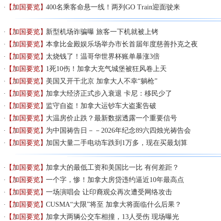
【加国要览】
400名乘客命悬一线！两列GO Train迎面驶来
【加国要览】
新型机场诈骗曝 旅客一下机就被上铐
【加国要览】
本拿比金殿娱乐场举办市长首届年度慈善扑克之夜
【加国要览】
太烧钱了！温哥华世界杯账单暴涨3倍
【加国要览】
1死10伤！加拿大充气城堡被狂风卷上天
【加国要览】
美国又开干北京 加拿大人不幸“躺枪”
【加国要览】
加拿大经济正式步入衰退 卡尼：移民少了
【加国要览】
监守自盗！加拿大运钞车大盗案告破
【加国要览】
大温房价止跌？最新数据透露一个重要信号
【加国要览】
为中国祷告日－－2026年纪念89六四烛光祷告会
【加国要览】
加国大量二手电动车跌到1万多，现在买最划算
【加国要览】
加拿大的最低工资和美国比一比 有何差距？
【加国要览】
一个字，惨！加拿大房贷违约逼近10年最高点
【加国要览】
一场演唱会 让印裔观众再次遭受网络攻击
【加国要览】
CUSMA“大限”将至 加拿大将面临什么后果？
【加国要览】
加拿大两辆公交车相撞，13人受伤 现场曝光