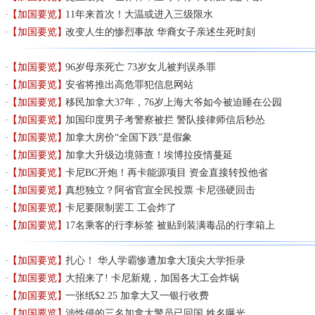
【加国要览】
11年来首次！大温或进入三级限水
【加国要览】
改变人生的惨烈事故 华裔女子亲述生死时刻
【加国要览】
96岁母亲死亡 73岁女儿被判误杀罪
【加国要览】
安省将推出高危罪犯信息网站
【加国要览】
移民加拿大37年，76岁上海大爷如今被迫睡在公园
【加国要览】
加国印度男子考警察被拦 警队接律师信后秒怂
【加国要览】
加拿大房价“全国下跌”是假象
【加国要览】
加拿大升级边境筛查！埃博拉疫情蔓延
【加国要览】
卡尼BC开炮！再卡能源项目 资金直接转投他省
【加国要览】
真想独立？阿省官宣全民投票 卡尼强硬回击
【加国要览】
卡尼要限制罢工 工会炸了
【加国要览】
17名乘客的行李标签 被贴到装满毒品的行李箱上
【加国要览】
扎心！ 华人学霸惨遭加拿大顶尖大学拒录
【加国要览】
大招来了! 卡尼新规，加国各大工会炸锅
【加国要览】
一张纸$2.25 加拿大又一银行收费
【加国要览】
涉性侵的三名加拿大警员已回国 姓名曝光