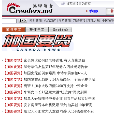
设万维读者为首页
首
手机版
即时新闻
|
焦点新闻
|
图片新闻
|
万维视频
|
环球大观
|
中国嘹
【加国要览】
家长热议如何给老师送礼 有人直接送钱
【加国要览】
温哥华信友堂第17年纪念六四烛光祷告会
【加国要览】
加国史无前例偷窥案 卑诗华男偷拍652人...
【加国要览】
加国发布AI战略：34万新岗位、全民免费学AI...
【加国要览】
离谱！加拿大政府砸2400万扶持中资企业
【加国要览】
华裔女市长邹至蕙大跳“肚皮舞”再次刷屏
【加国要览】
加拿大砸钱扶持中资企业 85%产品却卖到中国
【加国要览】
安省房屋亏本出售激增 强制拍卖创10年新高
【加国要览】
给1200万加拿大人发钱 很多人1分钱都拿不到