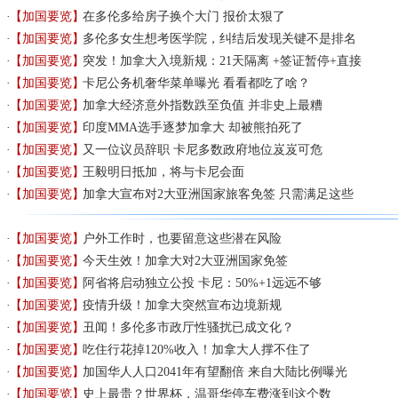
【加国要览】
在多伦多给房子换个大门 报价太狠了
【加国要览】
多伦多女生想考医学院，纠结后发现关键不是排名
【加国要览】
突发！加拿大入境新规：21天隔离 +签证暂停+直接
【加国要览】
卡尼公务机奢华菜单曝光 看看都吃了啥？
【加国要览】
加拿大经济意外指数跌至负值 并非史上最糟
【加国要览】
印度MMA选手逐梦加拿大 却被熊拍死了
【加国要览】
又一位议员辞职 卡尼多数政府地位岌岌可危
【加国要览】
王毅明日抵加，将与卡尼会面
【加国要览】
加拿大宣布对2大亚洲国家旅客免签 只需满足这些
【加国要览】
户外工作时，也要留意这些潜在风险
【加国要览】
今天生效！加拿大对2大亚洲国家免签
【加国要览】
阿省将启动独立公投 卡尼：50%+1远远不够
【加国要览】
疫情升级！加拿大突然宣布边境新规
【加国要览】
丑闻！多伦多市政厅性骚扰已成文化？
【加国要览】
吃住行花掉120%收入！加拿大人撑不住了
【加国要览】
加国华人人口2041年有望翻倍 来自大陆比例曝光
【加国要览】
史上最贵？世界杯，温哥华停车费涨到这个数