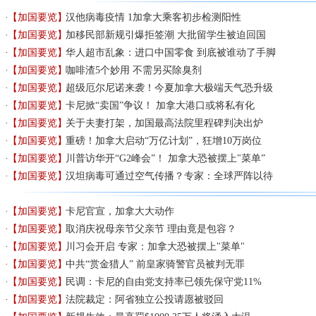
【加国要览】
汉他病毒疫情 1加拿大乘客初步检测阳性
【加国要览】
加移民部新规引爆拒签潮 大批留学生被迫回国
【加国要览】
华人超市乱象：进口中国零食 到底被谁动了手脚
【加国要览】
咖啡渣5个妙用 不需另买除臭剂
【加国要览】
超级厄尔尼诺来袭！今夏加拿大极端天气恐升级
【加国要览】
卡尼掀“卖国”争议！ 加拿大港口或将私有化
【加国要览】
关于夫妻打架，加国最高法院里程碑判决出炉
【加国要览】
重磅！加拿大启动“万亿计划”，狂增10万岗位
【加国要览】
川普访华开“G2峰会”！ 加拿大恐被摆上"菜单”
【加国要览】
汉坦病毒可通过空气传播？专家：全球严阵以待
【加国要览】
卡尼官宣，加拿大大动作
【加国要览】
取消庆祝母亲节父亲节 理由竟是包容？
【加国要览】
川习会开启 专家：加拿大恐被摆上"菜单"
【加国要览】
中共“赏金猎人” 前皇家骑警官员被判无罪
【加国要览】
民调：卡尼的自由党支持率已领先保守党11%
【加国要览】
法院裁定：阿省独立公投请愿被驳回