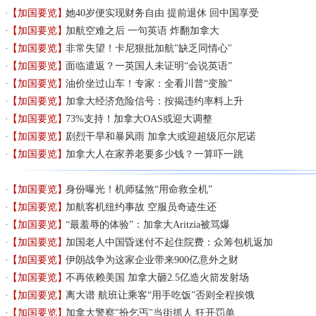
【加国要览】
她40岁便实现财务自由 提前退休 回中国享受
【加国要览】
加航空难之后 一句英语 炸翻加拿大
【加国要览】
非常失望！卡尼狠批加航"缺乏同情心"
【加国要览】
面临遣返？一英国人未证明“会说英语”
【加国要览】
油价坐过山车！专家：全看川普“变脸”
【加国要览】
加拿大经济危险信号：按揭违约率料上升
【加国要览】
73%支持！加拿大OAS或迎大调整
【加国要览】
剧烈干旱和暴风雨 加拿大或迎超级厄尔尼诺
【加国要览】
加拿大人在家养老要多少钱？一算吓一跳
【加国要览】
身份曝光！机师猛煞“用命救全机”
【加国要览】
加航客机纽约事故 空服员奇迹生还
【加国要览】
“最羞辱的体验”：加拿大Aritzia被骂爆
【加国要览】
加国老人中国昏迷付不起住院费：众筹包机返加
【加国要览】
伊朗战争为这家企业带来900亿意外之财
【加国要览】
不再依赖美国 加拿大砸2.5亿造火箭发射场
【加国要览】
离大谱 航班让乘客“用手吃饭”否则全程挨饿
【加国要览】
加拿大警察"扮乞丐"当街抓人 狂开罚单