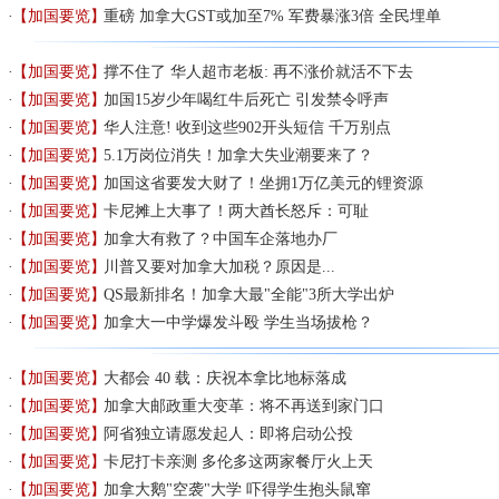
【加国要览】
重磅 加拿大GST或加至7% 军费暴涨3倍 全民埋单
【加国要览】
撑不住了 华人超市老板: 再不涨价就活不下去
【加国要览】
加国15岁少年喝红牛后死亡 引发禁令呼声
【加国要览】
华人注意! 收到这些902开头短信 千万别点
【加国要览】
5.1万岗位消失！加拿大失业潮要来了？
【加国要览】
加国这省要发大财了！坐拥1万亿美元的锂资源
【加国要览】
卡尼摊上大事了！两大酋长怒斥：可耻
【加国要览】
加拿大有救了？中国车企落地办厂
【加国要览】
川普又要对加拿大加税？原因是...
【加国要览】
QS最新排名！加拿大最"全能"3所大学出炉
【加国要览】
加拿大一中学爆发斗殴 学生当场拔枪？
【加国要览】
大都会 40 载：庆祝本拿比地标落成
【加国要览】
加拿大邮政重大变革：将不再送到家门口
【加国要览】
阿省独立请愿发起人：即将启动公投
【加国要览】
卡尼打卡亲测 多伦多这两家餐厅火上天
【加国要览】
加拿大鹅"空袭"大学 吓得学生抱头鼠窜