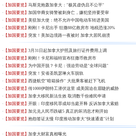
【加国要览】
马斯克炮轰加拿大："极其虚伪且不公平"
【加国要览】
加国华裔女骑警被刺身亡，嫌犯坚持要受审
【加国要览】
美驻加大使：绝不允许中国电动车转进美国
【加国要览】
刚刚！卡尼出手 狂撒88亿救房市 地税恐涨20%
【加国要览】
突发！美加边境路一夜被封 加拿大居民崩溃
【加国要览】
3月31日起加拿大护照及旅行证件费用上调
【加国要览】
刚刚！卡尼和福特宣布狂撒币救房市
【加国要览】
为中国开脱？卡尼：强迫劳动是"全球问题"
【加国要览】
突发！安省圣凯瑟琳火车脱轨
【加国要览】
西捷航空"暗箱操作" 大批乘客被赶下飞机
【加国要览】
传1000伊朗特工潜伏这里 成美国迫在眉睫的威胁
【加国要览】
加拿大移民新法生效 取消数千份难民申请
【加国要览】
开眼：印度移民罪成却当庭开释 反诉加拿大索赔
【加国要览】
加元兑人民币跌破5 真正的坏消息才刚开始
【加国要览】
抱怨签证太慢 印度推动加拿大"快速通道"计划
【加国要览】
加拿大财富真相曝光