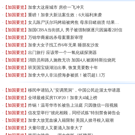
【加国要览】
加拿大这座城市 房价一飞冲天
【加国要览】
重磅！加拿大新法案生效：6大福利来袭
【加国要览】
女儿陈尸沃尔玛烤箱被烤焦 母亲目睹崩溃 结果…
【加国要览】
加国CBSA当街抓人 男子被强制驱逐只因漏看2封信
【加国要览】
万锦华裔雇凶杀母案重新审理
【加国要览】
加拿大女子找工作6年无果 睡朋友沙发
【加国要览】
出门旅行 应该带一个一氧化碳探测器
【加国要览】
消防员和路人施救无功 加国4人被困特斯拉烧死
【加国要览】
班芙国宝级湖泊出事, 恢复竟要数十年
【加国要览】
加拿大华人非法捞海参被抓！被罚超1.1万
【加国要览】
移民申请陷入"安调黑洞"，中国公民赴渥太华请愿
【加国要览】
全球最难买房TOP20！加拿大4城上榜
【加国要览】
炸锅！温哥华市长被告上法庭 只因微信一段视频
【加国要览】
信友堂举行“彼此相顾，同经试炼”特别禁食祷告会
【加国要览】
加拿大放宽血缘入籍限制 美国人掀寻根入籍潮
【加国要览】
大量印度人又要涌入加拿大了