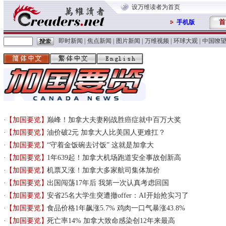
设万维读者为首页
首
手机版
即时新闻
|
焦点新闻
|
图片新闻
|
万维视频
|
环球大观
|
中国嘹
【加国要览】
巅峰！加拿大夫妻刚战胜癌症就中百万大奖
【加国要览】
油价破2元 加拿大人比美国人更难扛？
【加国要览】
“守着金饭碗去讨饭” 这就是加拿大
【加国要览】
1年639起！加拿大机场跑道安全事故创新高
【加国要览】
机票又涨！加拿大多家航司集体加价
【加国要览】
出国闯荡17年后 我第一次认真考虑回国
【加国要览】
安省25名大学生突遭撤offer：AI开始抢实习了
【加国要览】
食品价格1年飙涨5.7% 鸡肉一口气暴涨43.8%
【加国要览】
死亡率14% 加拿大致命感染创12年来最高