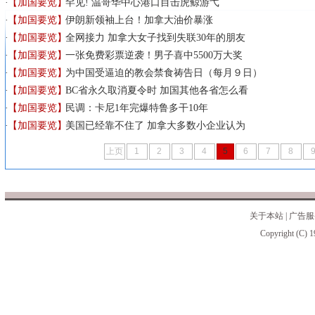
【加国要览】
罕见! 温哥华中心港口目击虎鲸游弋
【加国要览】
伊朗新领袖上台！加拿大油价暴涨
【加国要览】
全网接力 加拿大女子找到失联30年的朋友
【加国要览】
一张免费彩票逆袭！男子喜中5500万大奖
【加国要览】
为中国受逼迫的教会禁食祷告日（每月９日）
【加国要览】
BC省永久取消夏令时 加国其他各省怎么看
【加国要览】
民调：卡尼1年完爆特鲁多干10年
【加国要览】
美国已经靠不住了 加拿大多数小企业认为
上页
1
2
3
4
5
6
7
8
关于本站
|
广告服
Copyright (C) 1