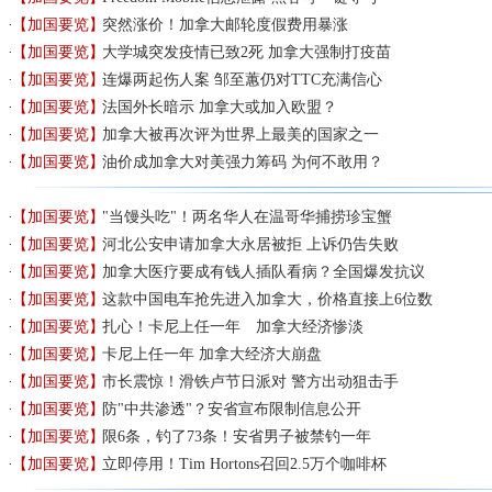
【加国要览】
突然涨价！加拿大邮轮度假费用暴涨
【加国要览】
大学城突发疫情已致2死 加拿大强制打疫苗
【加国要览】
连爆两起伤人案 邹至蕙仍对TTC充满信心
【加国要览】
法国外长暗示 加拿大或加入欧盟？
【加国要览】
加拿大被再次评为世界上最美的国家之一
【加国要览】
油价成加拿大对美强力筹码 为何不敢用？
【加国要览】
"当馒头吃"！两名华人在温哥华捕捞珍宝蟹
【加国要览】
河北公安申请加拿大永居被拒 上诉仍告失败
【加国要览】
加拿大医疗要成有钱人插队看病？全国爆发抗议
【加国要览】
这款中国电车抢先进入加拿大，价格直接上6位数
【加国要览】
扎心！卡尼上任一年 加拿大经济惨淡
【加国要览】
卡尼上任一年 加拿大经济大崩盘
【加国要览】
市长震惊！滑铁卢节日派对 警方出动狙击手
【加国要览】
防"中共渗透"？安省宣布限制信息公开
【加国要览】
限6条，钓了73条！安省男子被禁钓一年
【加国要览】
立即停用！Tim Hortons召回2.5万个咖啡杯