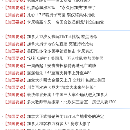
【加国要览】
第四次跳党——渥太华版《纸牌屋》
【加国要览】
机票恐飙涨20% ！"永久附加费"要来了
【加国要览】
扎心！715磅男子离世 殡仪馆集体拒收
【加国要览】
卡尼稳赢？又一名国会议员倒戈转投自由党
【加国要览】
加拿大13岁女孩玩TikTok挑战 差点送命
【加国要览】
加拿大男子地铁站直播 突遭持枪抢劫
【加国要览】
美国驻多伦多领事馆遭枪击 卡尼表态
【加国要览】
“认祖归宗”！美国几十万人排队抢加国护照
【加国要览】
一周两起！安省省长福特再遭死亡威胁
【加国要览】
遥遥领先！邹至蕙支持率上升至44%
【加国要览】
加拿大护照含金量又上升 全球排名超过美国
【加国要览】
川普再次称卡尼为“加拿大未来的州长”
【加国要览】
最快年底开卖！中国三大车企确认进入加拿大
【加国要览】
多大教师带娃搬家：北欧买三居室，房贷只要1700
【加国要览】
加拿大正式撤销关闭TikTok当地业务的决定
【加国要览】
加拿大租客权力有多大? 房东太惨了