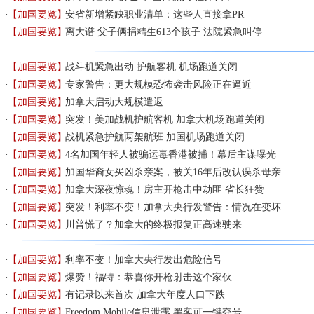
【加国要览】
安省新增紧缺职业清单：这些人直接拿PR
【加国要览】
离大谱 父子俩捐精生613个孩子 法院紧急叫停
【加国要览】
战斗机紧急出动 护航客机 机场跑道关闭
【加国要览】
专家警告：更大规模恐怖袭击风险正在逼近
【加国要览】
加拿大启动大规模遣返
【加国要览】
突发！美加战机护航客机 加拿大机场跑道关闭
【加国要览】
战机紧急护航两架航班 加国机场跑道关闭
【加国要览】
4名加国年轻人被骗运毒香港被捕！幕后主谋曝光
【加国要览】
加国华裔女买凶杀亲案，被关16年后改认误杀母亲
【加国要览】
加拿大深夜惊魂！房主开枪击中劫匪 省长狂赞
【加国要览】
突发！利率不变！加拿大央行发警告：情况在变坏
【加国要览】
川普慌了？加拿大的终极报复正高速驶来
【加国要览】
利率不变！加拿大央行发出危险信号
【加国要览】
爆赞！福特：恭喜你开枪射击这个家伙
【加国要览】
有记录以来首次 加拿大年度人口下跌
【加国要览】
Freedom Mobile信息泄露 黑客可一键夺号