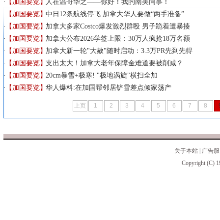
【加国要览】
人在温哥华之——你好！我的南美同事！
【加国要览】
中日12条航线停飞 加拿大华人要做“两手准备”
【加国要览】
加拿大多家Costco爆发激烈群殴 男子跪着遭暴揍
【加国要览】
加拿大公布2026学签上限：30万人疯抢18万名额
【加国要览】
加拿大新一轮"大赦"随时启动：3.3万PR先到先得
【加国要览】
支出太大！加拿大老年保障金难道要被削减？
【加国要览】
20cm暴雪+极寒! "极地涡旋"横扫全加
【加国要览】
华人爆料:在加国帮邻居铲雪差点倾家荡产
上页
1
2
3
4
5
6
7
8
关于本站
|
广告服
Copyright (C) 1