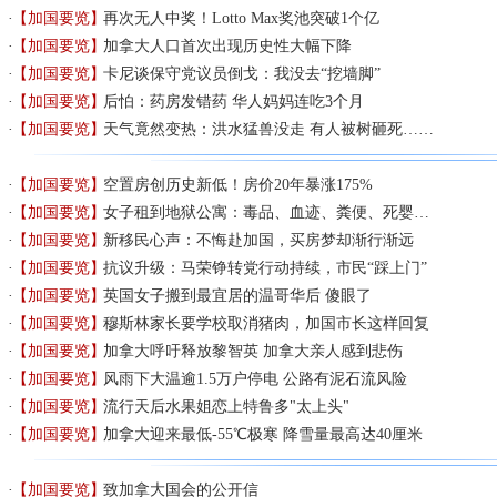
【加国要览】
再次无人中奖！Lotto Max奖池突破1个亿
【加国要览】
加拿大人口首次出现历史性大幅下降
【加国要览】
卡尼谈保守党议员倒戈：我没去“挖墙脚”
【加国要览】
后怕：药房发错药 华人妈妈连吃3个月
【加国要览】
天气竟然变热：洪水猛兽没走 有人被树砸死……
【加国要览】
空置房创历史新低！房价20年暴涨175%
【加国要览】
女子租到地狱公寓：毒品、血迹、粪便、死婴…
【加国要览】
新移民心声：不悔赴加国，买房梦却渐行渐远
【加国要览】
抗议升级：马荣铮转党行动持续，市民“踩上门”
【加国要览】
英国女子搬到最宜居的温哥华后 傻眼了
【加国要览】
穆斯林家长要学校取消猪肉，加国市长这样回复
【加国要览】
加拿大呼吁释放黎智英 加拿大亲人感到悲伤
【加国要览】
风雨下大温逾1.5万户停电 公路有泥石流风险
【加国要览】
流行天后水果姐恋上特鲁多"太上头"
【加国要览】
加拿大迎来最低-55℃极寒 降雪量最高达40厘米
【加国要览】
致加拿大国会的公开信