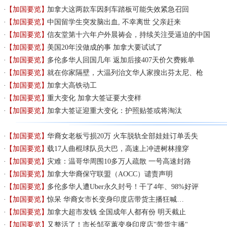
【加国要览】
加拿大这两款车因刹车踏板可能失效紧急召回
【加国要览】
中国留学生突发脑出血, 不幸离世 父亲赶来
【加国要览】
信友堂第十六年户外晨祷会，持续关注受逼迫的中国
【加国要览】
美国20年没做成的事 加拿大要试试了
【加国要览】
多伦多华人回国几年 返加后接407天价欠费账单
【加国要览】
就在你家隔壁，大温列治文华人家搜出芬太尼、枪
【加国要览】
加拿大高铁动工
【加国要览】
重大变化 加拿大签证要大变样
【加国要览】
加拿大签证迎重大变化：护照贴签或将淘汰
【加国要览】
华裔女老板亏损20万 火车脱轨全部娃娃订单丢失
【加国要览】
载17人曲棍球队员大巴，高速上冲进树林撞穿
【加国要览】
灾难：温哥华周围10多万人疏散 一号高速封路
【加国要览】
加拿大华裔保守联盟（AOCC）谴责声明
【加国要览】
多伦多华人遭Uber永久封号！干了4年、98%好评
【加国要览】
惊呆 华裔女市长变身印度店带货主播狂喊…
【加国要览】
加拿大超市发钱 全国成年人都有份 明天截止
【加国要览】
又整活了！市长邹至蕙变身印度店"带货主播"