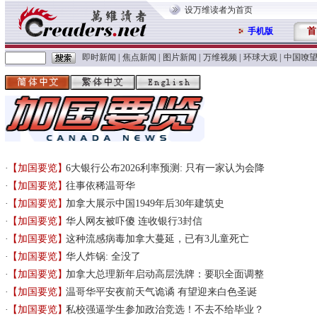
设万维读者为首页
首
手机版
即时新闻
|
焦点新闻
|
图片新闻
|
万维视频
|
环球大观
|
中国嘹
【加国要览】
6大银行公布2026利率预测: 只有一家认为会降
【加国要览】
往事依稀温哥华
【加国要览】
加拿大展示中国1949年后30年建筑史
【加国要览】
华人网友被吓傻 连收银行3封信
【加国要览】
这种流感病毒加拿大蔓延，已有3儿童死亡
【加国要览】
华人炸锅: 全没了
【加国要览】
加拿大总理新年启动高层洗牌：要职全面调整
【加国要览】
温哥华平安夜前天气诡谲 有望迎来白色圣诞
【加国要览】
私校强逼学生参加政治竞选！不去不给毕业？