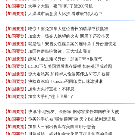
【加国要览】
大事？大温一夜间“抓”了近200司机
【加国要览】
大温城市满意度大比拼 看谁最“得人心”?
【加国要览】
吃惊！罢免加拿大这位省长的请愿书获批准
【加国要览】
加拿大一场令人绝望的火灾 两周了还没扑灭
【加国要览】
就是他！安省女性谋杀案的连环杀手身份遭锁定
【加国要览】
加国住房敲响警锺：三大城市曝光
【加国要览】
嫌疑人全是难民身份！加国CBSA很丧气
【加国要览】
LCBO下架美国酒后库存爆棚 如何处理成难题
【加国要览】
惊天走私案 加籍华人偷运英伟达AI芯片被捕
【加国要览】
快检查冰箱！Costco召回印度口味冰淇淋
【加国要览】
加拿大央行宣布：不降息
【加国要览】
加拿大手机"连上卫星"了
【加国要览】
快讯/卡尼密友、金融家 据称将接任加国驻美大使
【加国要览】
你买的手机被"强制锁网"60 天？Bell被判定违规
【加国要览】
加拿大三省出售库存美国酒用于慈善
【加国要览】
川普威胁：或对加拿大化肥开征非常高的关税