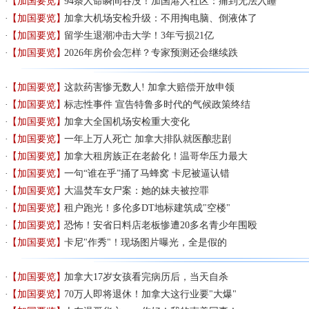
【加国要览】
94条人命瞬间吞没！加国港人社区：痛到无法入睡
【加国要览】
加拿大机场安检升级：不用掏电脑、倒液体了
【加国要览】
留学生退潮冲击大学！3年亏损21亿
【加国要览】
2026年房价会怎样？专家预测还会继续跌
【加国要览】
这款药害惨无数人! 加拿大赔偿开放申领
【加国要览】
标志性事件 宣告特鲁多时代的气候政策终结
【加国要览】
加拿大全国机场安检重大变化
【加国要览】
一年上万人死亡 加拿大排队就医酿悲剧
【加国要览】
加拿大租房族正在老龄化！温哥华压力最大
【加国要览】
一句“谁在乎”捅了马蜂窝 卡尼被逼认错
【加国要览】
大温焚车女尸案：她的妹夫被控罪
【加国要览】
租户跑光！多伦多DT地标建筑成"空楼"
【加国要览】
恐怖！安省日料店老板惨遭20多名青少年围殴
【加国要览】
卡尼"作秀"！现场图片曝光，全是假的
【加国要览】
加拿大17岁女孩看完病历后，当天自杀
【加国要览】
70万人即将退休！加拿大这行业要"大爆"