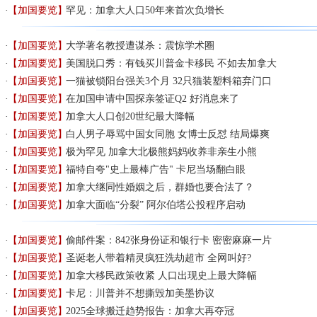
【加国要览】
罕见：加拿大人口50年来首次负增长
【加国要览】
大学著名教授遭谋杀：震惊学术圈
【加国要览】
美国脱口秀：有钱买川普金卡移民 不如去加拿大
【加国要览】
一猫被锁阳台强关3个月 32只猫装塑料箱弃门口
【加国要览】
在加国申请中国探亲签证Q2 好消息来了
【加国要览】
加拿大人口创20世纪最大降幅
【加国要览】
白人男子辱骂中国女同胞 女博士反怼 结局爆爽
【加国要览】
极为罕见 加拿大北极熊妈妈收养非亲生小熊
【加国要览】
福特自夸"史上最棒广告" 卡尼当场翻白眼
【加国要览】
加拿大继同性婚姻之后，群婚也要合法了？
【加国要览】
加拿大面临“分裂” 阿尔伯塔公投程序启动
【加国要览】
偷邮件案：842张身份证和银行卡 密密麻麻一片
【加国要览】
圣诞老人带着精灵疯狂洗劫超市 全网叫好?
【加国要览】
加拿大移民政策收紧 人口出现史上最大降幅
【加国要览】
卡尼：川普并不想撕毁加美墨协议
【加国要览】
2025全球搬迁趋势报告：加拿大再夺冠