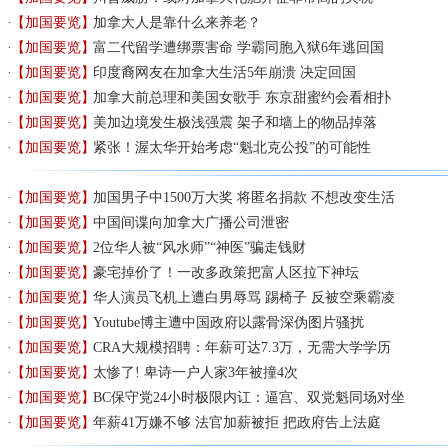
【加国要览】
加拿大人是靠什么来养老？
【加国要览】
富二代留学遭绑票害命 学霸同胞入狱6年逃回国
【加国要览】
印度裔网友在加拿大生活5年崩溃 决定回国
【加国要览】
加拿大前总理和美国女歌手 东京甜蜜约会看相扑
【加国要览】
美加边境发生极浅强震 架子和墙上的物品掉落
【加国要览】
紧张！渥太华开始考虑“魁北克公投”的可能性
【加国要览】
加国男子中1500万大奖 将匿名捐款 不想改变生活
【加国要览】
中国间谍向加拿大广播公司泄密
【加国要览】
2位华人被“风水师”“神医”骗走钱财
【加国要览】
豪宅掉价了！一改多政策把富人区拉下神坛
【加国要览】
华人演员飞机上遭白男辱骂 踢椅子 反被空乘霸凌
【加国要览】
Youtube博主遭中国政府以露骨深伪图片骚扰
【加国要览】
CRA大规模招聘：年薪可达7.3万，无需大学学历
【加国要览】
太惨了! 卑诗一户人家3年被撞4次
【加国要览】
BC保守党24小时极限内讧：逼宫、双党魁同场对坐
【加国要览】
年薪41万嫌不够 法官加薪被拒 把政府告上法庭