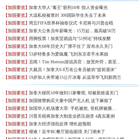
【加国要览】
加拿大华人"毒王"获刑16年 惊人资金曝光
【加国要览】
大温私校被查封 300国际学生失去了未来
【加国要览】
周五FIFA世界杯抽签仪式 卡尼将与川普会晤
【加国要览】
加拿大公务员年薪曝光：15万起，最高破50万
【加国要览】
用脚投票！加美贸易战与“51州论”持续发酵
【加国要览】
加拿大68年历史大厂撑不住了 宣布永久关门
【加国要览】
53岁特鲁多为爱疯魔 飞到东京牵手水果姐
【加国要览】
丑闻！Tim Hortons游说高官：放宽外劳，甚至...
【加国要览】
大裁员！加拿大6.8万名公务员被劝“提前退休”
【加国要览】
19岁加人夹带逾15公斤冰毒 从温哥华飞到新西兰
【加国要览】
加拿大移民10年做到11家餐馆, 却被新政逼关门
【加国要览】
加国骑警购买大量中国产无人机 这下麻烦了
【加国要览】
加国华人机场遭大罪: 手机被抢, 登机牌被撕...
【加国要览】
川普关税将加拿大制造业挤压崩溃 4真实案例
【加国要览】
加拿大经济强劲反弹 增长超预期
【加国要览】
艰难！近半BC餐厅面临困境 关门潮来了