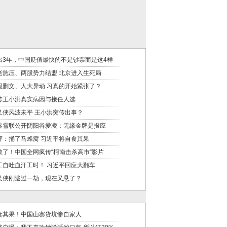
出3年，中国贬值最快的不是钞票而是这4样
老施压、两股势力结盟 北京进入生死局
报删文、人大异动 习真的开始紧张了？
传王小洪真实病因与接任人选
又侠风波未平 王小洪突传出事？
际雪联公开阴阳谷爱凌：无缘金牌是报应
评：捅了马蜂窝 习近平将自食其果
救了！中国全网疯传“柯南击杀高市”影片
工自吐血汗工时！ 习近平回应大翻车
又侠刚逃过一劫，现在又悬了？
食其果！中国山寨货坑惨自家人