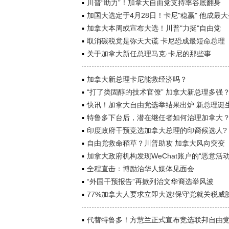
川普“助力”！加拿大自由党支持率谷底翻身
加国大选定于4月28日！卡尼"稳赢" 他成最
加拿大本周或宣布大选！川普"力挺"自由党
取消碳税竟是弥天大谎 卡尼恐成最短命总理
关于加拿大新任总理马克·卡尼的那些事
加拿大新总理卡尼能救经济吗？
“打了类固醇的技术官僚” 加拿大新总理多强
快讯！加拿大自由党选举结果出炉 新总理诞
特鲁多下台后，潜在继任者如何治理加拿大
印度政府干预竞选加拿大总理的印裔候选人?
自由党救命稻草？川普助攻 加拿大风向突变
加拿大政府机构发现WeChat账户的“恶意活动
全程直击：博励治华人媒体见面会
“外国干预报告”再掀列治文华裔选举风波
77%加拿大人要求立即大选!保守党就关税威
代替特鲁多！方慧兰正式宣布竞选联邦自由