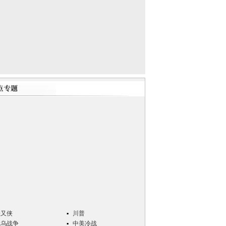
张又侠
川普
俄乌战争
中美冷战