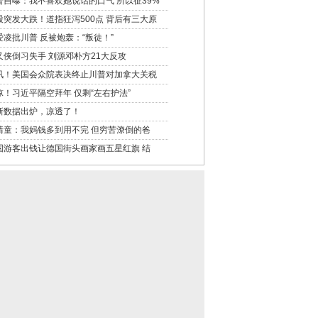
普自曝：我不喜欢她说话的口气 所以征39%
股突发大跌！道指狂泻500点 背后有三大原
爱凌批川普 反被炮轰：“叛徒！”
又侠倒习失手 刘源邓朴方21大反攻
讯！美国会众院表决终止川普对加拿大关税
凉！习近平隔空拜年 仅剩“左右护法”
新数据出炉，凉透了！
靖童：我妈钱多到用不完 但穷苦潦倒的爸
国游客出钱让德国街头画家画五星红旗 结