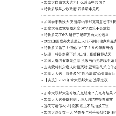
加拿大自由党大选为什么避谈中共国？
特鲁多续掌少数政府 四承诺难兑现
加国会形势没大变 选举结果却充满意想不到
加拿大各政党版图未变 对华政策不会放软
特鲁多花了6亿 进行了场狂妄自大的选举
2021加国联邦大选最让人想不到的输家和赢
特鲁多又赢了！但他白忙了？８名华裔当选
快讯！特鲁多赢下第3任期，豪赌目标破灭
加国大选四省率先点票 执政自由党表现不如
走访蒙特利尔唐人街投票站 亚裔选民关心什
加拿大大选：特鲁多的“政治豪赌”恐失望而回
【实况】2021加拿大联邦大选 选举之夜
加拿大联邦大选今晚几点结束？几点有结果
加拿大大选关键时刻，华人纠结在投票箱前
选民可请假3小时投票 雇主不能扣减工资
加国大选倒数一天 特鲁多与对手激烈拉锯 胜