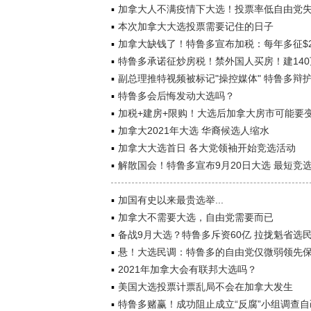
加拿大人不满疫情下大选！投票率低自由党
本次加拿大大选投票需要记住的日子
加拿大缺钱了！特鲁多宣布加税：每年多征$2
特鲁多承诺征炒房税！禁外国人买房！建14
副总理推特视频被标记"操控媒体" 特鲁多辩
特鲁多会后悔发动大选吗？
加税+建房+限购！大选后加拿大房市可能要
加拿大2021年大选 华裔候选人缩水
加拿大大选首日 各大党领袖开始竞选活动
解散国会！特鲁多宣布9月20日大选 最短竞
加国有史以来最贵选举...
加拿大不需要大选，自由党需要而已
备战9月大选？特鲁多斥资60亿 拉拢魁省选
悬！大选民调：特鲁多的自由党仅微弱领先
2021年加拿大会有联邦大选吗？
美国大选投票计票乱局不会在加拿大发生
特鲁多赌赢！成功阻止成立“反腐”小组调查自