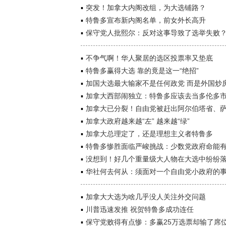
突发！加拿大内阁改组，为大选铺路？
特鲁多宣布新内阁名单，前女外长高升
保守党人批熙尔：反对这事导致了选举失败
不争气啊！华人聚居的选区投票率又垫底
特鲁多赢得大选 靠的竟是这一“绝招”
加国大选最大输家不是任何政党 而是外国炒
加拿大西部闹独立：特鲁多应该去当多伦多
加拿大已分裂！自由党被赶出阿尔伯塔省、
加拿大政府越来越“左” 越来越“绿”
加拿大总理定了，还是理想主义者特鲁多
特鲁多惨胜面临严峻挑战：少数党政府命能
没想到！好几个重量级大人物在大选中纷纷
华社何去何从：须面对一个自由党小政府的
加拿大大选为啥几乎没人关注外交问题
川普迅速发推 祝贺特鲁多成功连任
保守党败得有点惨：多赢25万选票却输了席