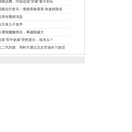
预期还糟，中国这场“灾难”看不到头
国痛击巴拿马：缓慢查验香蕉 快速拆除设
美突传重磅消息
张又侠儿子发声
方通报姗姗来迟，事越闹越大
习派“军中妖姬”突然复出，啥兆头？
红二代刘源、邓朴方通过北京官场向习放话