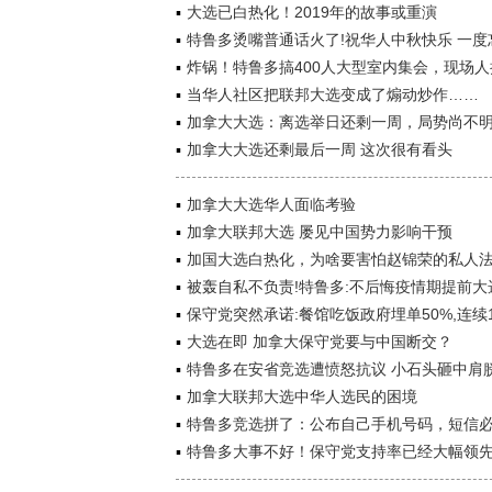
大选已白热化！2019年的故事或重演
特鲁多烫嘴普通话火了!祝华人中秋快乐 一度
炸锅！特鲁多搞400人大型室内集会，现场人
当华人社区把联邦大选变成了煽动炒作……
加拿大大选：离选举日还剩一周，局势尚不
加拿大大选还剩最后一周 这次很有看头
加拿大大选华人面临考验
加拿大联邦大选 屡见中国势力影响干预
加国大选白热化，为啥要害怕赵锦荣的私人
被轰自私不负责!特鲁多:不后悔疫情期提前大
保守党突然承诺:餐馆吃饭政府埋单50%,连续
大选在即 加拿大保守党要与中国断交？
特鲁多在安省竞选遭愤怒抗议 小石头砸中肩
加拿大联邦大选中华人选民的困境
特鲁多竞选拼了：公布自己手机号码，短信
特鲁多大事不好！保守党支持率已经大幅领