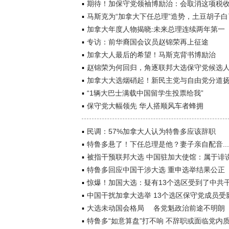
期待！加保守党领袖博励治：会取消这项税
马斯克为“加拿大下任总理”造势，土豆胡子白
加拿大年度人物揭晓:未来总理连续两年第一
专访：前华裔国会议员赵锦荣再上征途
加拿大人最后的希望！马斯克背书博励治
赵锦荣为何回归，角逐联邦大选保守党候选
加拿大大选烟硝起！新民主党与自由党分道
“1辆大巴士满载中国留学生投票给我”
保守党大幅领先 华人搭顺风车者蜂拥
民调：57%加拿大人认为特鲁多应该辞职
特鲁多悬了！下任总理是他？妻子亲自配音...
被指干预联邦大选 中国驻加大使馆：属于诽
特鲁多回应中国干涉大选 重申选举结果公正
惊爆！加国大选：疑有13个选区受到了中共
中国干扰加拿大选举 13个选区保守党成员受
大选未动国会格局 各党魁政治前途不明朗
特鲁多“如意算盘”打不响 不辞职或面临党内