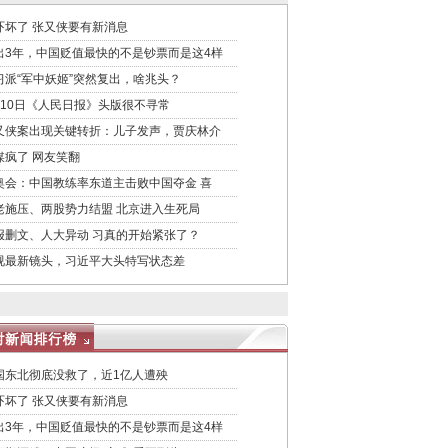
吓坏了 张又侠要有新消息
出3年，中国贬值最快的不是钞票而是这4样
习派“军中妖姬”突然复出，啥兆头？
月10日《人民日报》头版很不寻常
又侠案出现关键转折：儿子发声，贾庆林介
媒疯了 网友笑翻
奥会：中国教练率东道主击败中国夺金 喜
老施压、两股势力结盟 北京进入生死局
报删文、人大异动 习真的开始紧张了？
视最新镜头，习近平大头特写状态差
国东北彻底没救了，近1亿人遭殃
吓坏了 张又侠要有新消息
出3年，中国贬值最快的不是钞票而是这4样