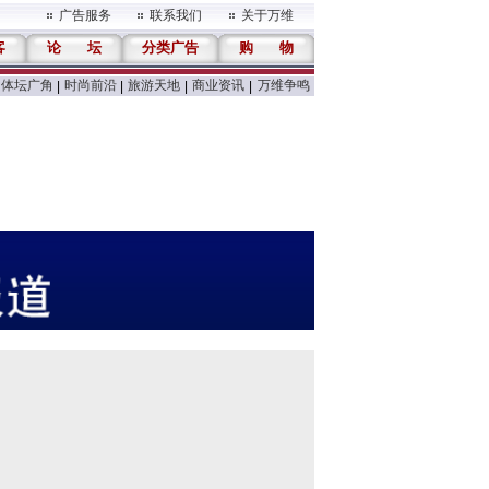
广告服务
联系我们
关于万维
客
论
坛
分类广告
购
物
体坛广角
时尚前沿
旅游天地
商业资讯
万维争鸣
|
|
|
|