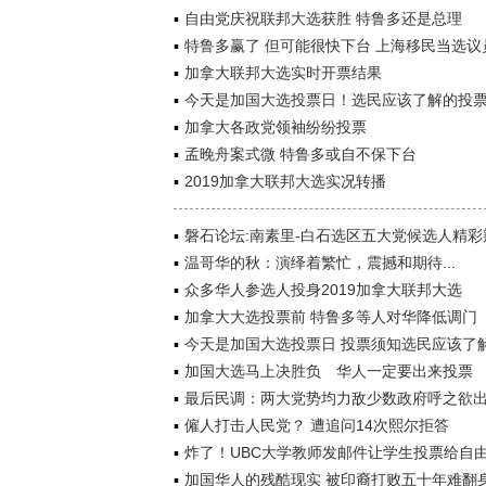
自由党庆祝联邦大选获胜 特鲁多还是总理
特鲁多赢了 但可能很快下台 上海移民当选议
加拿大联邦大选实时开票结果
今天是加国大选投票日！选民应该了解的投
加拿大各政党领袖纷纷投票
孟晚舟案式微 特鲁多或自不保下台
2019加拿大联邦大选实况转播
磐石论坛:南素里-白石选区五大党候选人精彩
温哥华的秋：演绎着繁忙，震撼和期待...
众多华人参选人投身2019加拿大联邦大选
加拿大大选投票前 特鲁多等人对华降低调门
今天是加国大选投票日 投票须知选民应该了
加国大选马上决胜负 华人一定要出来投票
最后民调：两大党势均力敌少数政府呼之欲
僱人打击人民党？ 遭追问14次熙尔拒答
炸了！UBC大学教师发邮件让学生投票给自
加国华人的残酷现实 被印裔打败五十年难翻