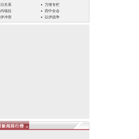
中日关系
万维专栏
委内瑞拉
四中全会
美伊冲突
以伊战争