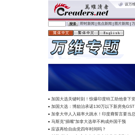
设万
即时新闻
焦点新闻
图片新闻
|
|
|
加国大选关键时刻！惊爆印度特工助他拿下
加国大选：博励治承诺130万以下新房免GST
加拿大华人入籍率大跳水！印度裔誓言要当
马斯克"插嘴"加拿大选举不构成外国干预
应该再给自由党四年时间吗？