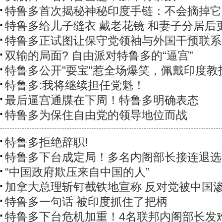
特鲁多首次揭秘神秘印度手链：不会摘掉它
特鲁多给儿子缝衣 戴老花镜 和妻子分居后
特鲁多正试图让保守党领袖与外国干预联系
双输的局面? 自由派对特鲁多的“逼宫”
特鲁多公开"耍宝"惹全场爆笑，佩戴印度教
特鲁多:我将继续担任党魁！
最后逼宫通牒在下周！特鲁多明确表态
特鲁多为保住自由党的领导地位而战
特鲁多拒绝辞职!
特鲁多下台成定局！多名内阁部长接连退选
“中国政府欺压来自中国的人”
加拿大总理斩钉截铁地宣称 反对党被中国
特鲁多一句话 被印度抓住了把柄
特鲁多下台危机加重！4名联邦内阁部长发