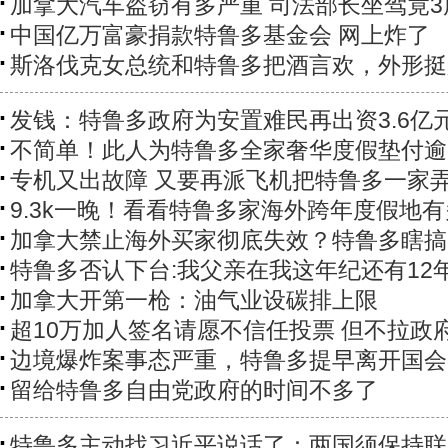
加拿大汽车盗窃有多严重 司法部长坐驾竟3
中国亿万富豪捐款特鲁多基金会 网上炸了
斯洛伐克女总统和特鲁多把酒言欢，外形挺
发钱：特鲁多政府为安置难民再出资3.6亿
不简单！此人为特鲁多全家奢华度假垫付逾
专机又出故障 又要再派飞机把特鲁多一家
9.3k一晚！看看特鲁多家海外跨年度假地
加拿大禁止海外买家彻底失效？特鲁多瞎搞
特鲁多否认下台:我父亲在我这年纪还有12
加拿大开第一枪：油气业设碳排上限
超10万加人签名请愿不信任投票 但不拉政
边境爆炸案事态严重，特鲁多提早离开国会
留给特鲁多自由党政府的时间不多了
特鲁多主动找习近平说话了：两国须保持联