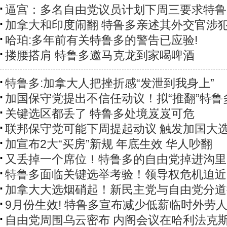
逼宫：多名自由党议员计划下周三要求特鲁
加拿大和印度闹翻 特鲁多亲述其外交官涉
哈珀:多年前有关特鲁多的警告已应验!
搂腰搭肩 特鲁多邀马克龙到家喝啤酒
特鲁多:加拿大人把挫折感“发泄到我身上”
加国保守党提出不信任动议！拟“推翻”特鲁
关键选区都丢了 特鲁多处境岌岌可危
联邦保守党可能下周提起动议 触发加国大
加宣布2大“买房”新规 年底生效 华人吵翻
又丢掉一个席位！特鲁多的自由党掉进沟里
特鲁多面临关键选举考验！领导权危机迫近
加拿大大选烟硝起！新民主党与自由党分道
9月份生效! 特鲁多宣布减少低薪临时外劳
自由党周围乌云密布 内阁会议在哈利法克