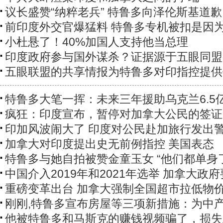
议长盛赞“纳粹老兵” 特鲁多向泽伦斯基道歉
前印度外交官爆猛料 特鲁多专机被扣是因
小杜悬了！40%加国人支持他当总理
印度政府参与国外谋杀？证据源于五眼同盟
五眼联盟的共享情报为特鲁多对印指控提供
特鲁多大笔一挥：未来三年援助乌克兰6.5
疯狂：印度宣布，暂停对加拿大公民的签证
印加风波闹大了 印度对公民赴加旅行发出
加拿大对印度提出史无前例指控 美国表态
特鲁多与她自拍被赞金童玉女 “他们都单身
中国介入2019年和2021年选举 加拿大政
重磅变革出台 加拿大强制全国超市拉低物
刚刚,特鲁多宣布房屋等三项新措施：为中
他被特鲁多和马斯克的赚钱视频骗了，损失