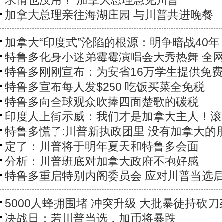
求情也没用？ 加拿大总理急见川普
加拿大总理亲往海湖庄园 与川普共进晚餐
加拿大“印度式”沦陷的根源：明争暗战40年
特鲁多化身小迷弟霉霉演唱会大秀热舞 全
特鲁多刚刚宣布：为安省16万学生提供免
特鲁多宣布每人发$250 吃饭买菜全免税
特鲁多向全球观众吹捧四面楚歌的碳税
印度人上街示威：我们才是加拿大主人！滚
特鲁多慌了:川普新执政团里 没有加拿大的
定了：川普将于明年夏天和特鲁多会面
分析：川普班底对加拿大政府不抱好感
特鲁多重启特别内阁委员会 应对川普当选
5000人蜂拥围堵 冲突升级 大批暴徒持砍
决战日：若川普当选，加币将暴跌