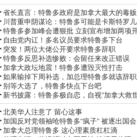
省长直言：特鲁多政府是加拿大最大的毒贩
川普重申阴谋论：特鲁多可能是卡斯特罗儿
特鲁多参加峰会遭狠批 立刻宣布增加两项
自由党内讧！多名议员要求特鲁多下台
突发！两位大佬公开要求特鲁多辞职
特鲁多反思补选惨败：会留任来改正错误
加拿大政坛地震！特鲁多遭毁灭性打击
如果输掉下周补选，加总理特鲁多就该辞职
别等大选了，特鲁多快点下台吧
新书披露：特鲁多极自恋，自视”加拿大救世
北美华人注意了 留心这事
加国反对党领袖呛特鲁多“疯子” 被逐出国会
加拿大总理特鲁多 这心理素质杠杠滴