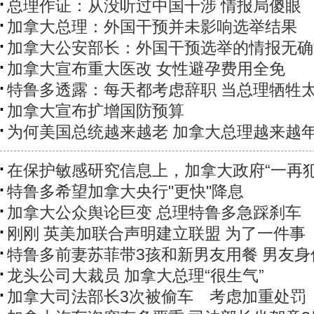
总理作证：从没听过中国干涉 情报局傻眼
加拿大总理：外国干预并未影响选举结果
加拿大公安部长：外国干预选举的情报无确
加拿大宣布重大医改 女性避孕费用全免
特鲁多透露：每天都考虑辞职 当总理牺牲
加拿大宣布扩增国防预算
为何美国总统越来越老 加拿大总理越来越
在保护敏感研究信息上，加拿大政府“一再犯
特鲁多希望加拿大央行"更快"降息
加拿大公众舆论巨变 总理特鲁多急踩刹车
刚刚 英美加联合声明建立联盟 为了一件事
特鲁多前妻苏菲带3孩和新男友用餐 男友身
龙头公司大裁员 加拿大总理“很生气”
加拿大司法部长3次被偷车 考虑加重处罚