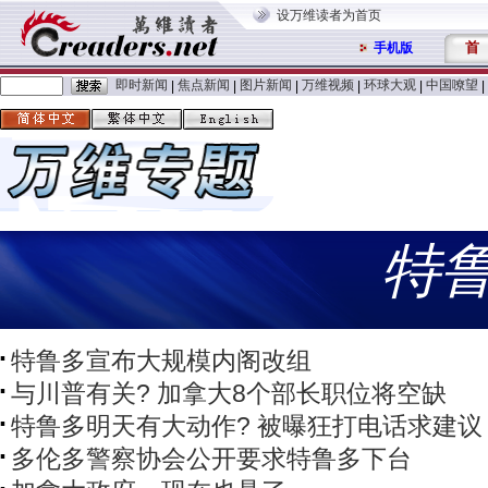
设万维读者为首页
首
手机版
即时新闻
焦点新闻
图片新闻
万维视频
环球大观
中国嘹望
|
|
|
|
|
|
特
特鲁多宣布大规模内阁改组
与川普有关? 加拿大8个部长职位将空缺
特鲁多明天有大动作? 被曝狂打电话求建议
多伦多警察协会公开要求特鲁多下台