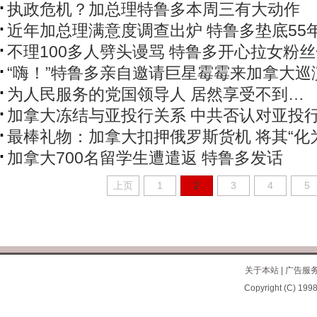
执政危机？加总理特鲁多本周三有大动作
近年加总理满意度调查出炉 特鲁多垫底55
不理100多人劈头谩骂 特鲁多开心拉女粉
“嗨！”特鲁多亲自邀请巨星霉霉来加拿大巡
为人民服务的党国领导人 居然享受不到…
加拿大冻结与亚投行关系 中共否认对亚投
最棒礼物：加拿大扣押俄罗斯货机 将其“化
加拿大700名留学生遭遣返 特鲁多发话
上页
1
2
3
4
5
关于本站
|
广告服
Copyright (C) 1998