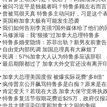
被问习近平是独裁者吗？特鲁多顾左右而言
曾被骂很天真 特鲁多主动问好，习是这个
英国称加拿大极有可能发生恐袭
我们如何告别李克强?国外媒体给了他们的
马修派瑞：我“狠揍”过加拿大总理特鲁多
特鲁多婚变隐情：苏菲出轨？新男友前妻告
自由党内部民调 加国总理真有大麻烦了
民调：57%加拿大人认为特鲁多应该辞职
最后期限都过了 加拿大外交官还没有离开
加拿大总理美国度假 被爆实际花费“多8倍”
疯传普京公开飙骂特鲁多是白痴？原来是在
肯定变天？若现在大选 加拿大保守党将执
特鲁多复活节假期花费近$25万，政府仅报
中共大肆渲染印度和加拿大之间的争端