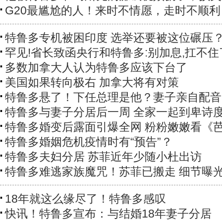
G20最尴尬的人！来时不情愿，走时不顺利
特鲁多专机被困印度 选举还要被这位碾压
罕见!省长致函央行和特鲁多:别加息,扛不住
多数加拿大人认为特鲁多应该下台了
美国如果转向极右 加拿大将有对策
特鲁多悬了！下任总理是他？妻子亲自配音..
特鲁多与妻子分居后一周 全家一起到卑诗
特鲁多婚变后露面引爆全网 粉粉嫩嫩看《
特鲁多婚姻危机疫情时有“预告”？
特鲁多夫妇分居 苏菲近年少随小杜出访
特鲁多难逃家族魔咒！苏菲已搬走 细节曝
18年就这么缘尽了！特鲁多感叹
快讯！特鲁多宣布：与结婚18年妻子分居